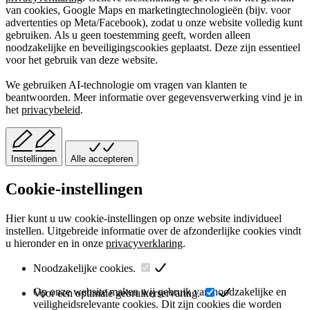
van cookies, Google Maps en marketingtechnologieën (bijv. voor
advertenties op Meta/Facebook), zodat u onze website volledig kunt
gebruiken. Als u geen toestemming geeft, worden alleen
noodzakelijke en beveiligingscookies geplaatst. Deze zijn essentieel
voor het gebruik van deze website.
We gebruiken AI-technologie om vragen van klanten te
beantwoorden. Meer informatie over gegevensverwerking vind je in
het
privacybeleid
.
Instellingen
Alle accepteren
Cookie-instellingen
Hier kunt u uw cookie-instellingen op onze website individueel
instellen. Uitgebreide informatie over de afzonderlijke cookies vindt
u hieronder en in onze
privacyverklaring
.
Noodzakelijke cookies.
Op onze website maken wij gebruik van noodzakelijke en
Voor een optimale gebruikerservaring.
veiligheidsrelevante cookies. Dit zijn cookies die worden