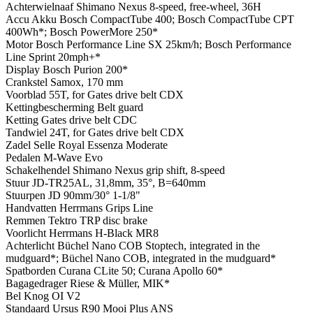
Achterwielnaaf
Shimano Nexus 8-speed, free-wheel, 36H
Accu
Akku Bosch CompactTube 400; Bosch CompactTube CPT
400Wh*; Bosch PowerMore 250*
Motor
Bosch Performance Line SX 25km/h; Bosch Performance
Line Sprint 20mph+*
Display
Bosch Purion 200*
Crankstel
Samox, 170 mm
Voorblad
55T, for Gates drive belt CDX
Kettingbescherming
Belt guard
Ketting
Gates drive belt CDC
Tandwiel
24T, for Gates drive belt CDX
Zadel
Selle Royal Essenza Moderate
Pedalen
M-Wave Evo
Schakelhendel
Shimano Nexus grip shift, 8-speed
Stuur
JD-TR25AL, 31,8mm, 35°, B=640mm
Stuurpen
JD 90mm/30° 1-1/8"
Handvatten
Herrmans Grips Line
Remmen
Tektro TRP disc brake
Voorlicht
Herrmans H-Black MR8
Achterlicht
Büchel Nano COB Stoptech, integrated in the
mudguard*; Büchel Nano COB, integrated in the mudguard*
Spatborden
Curana CLite 50; Curana Apollo 60*
Bagagedrager
Riese & Müller, MIK*
Bel
Knog OI V2
Standaard
Ursus R90 Mooi Plus ANS