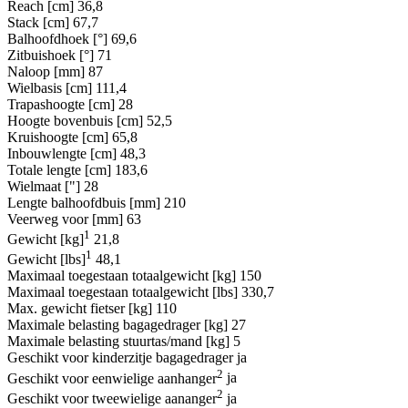
Reach [cm]
36,8
Stack [cm]
67,7
Balhoofdhoek [°]
69,6
Zitbuishoek [°]
71
Naloop [mm]
87
Wielbasis [cm]
111,4
Trapashoogte [cm]
28
Hoogte bovenbuis [cm]
52,5
Kruishoogte [cm]
65,8
Inbouwlengte [cm]
48,3
Totale lengte [cm]
183,6
Wielmaat ["]
28
Lengte balhoofdbuis [mm]
210
Veerweg voor [mm]
63
1
Gewicht [kg]
21,8
1
Gewicht [lbs]
48,1
Maximaal toegestaan totaalgewicht [kg]
150
Maximaal toegestaan totaalgewicht [lbs]
330,7
Max. gewicht fietser [kg]
110
Maximale belasting bagagedrager [kg]
27
Maximale belasting stuurtas/mand [kg]
5
Geschikt voor kinderzitje bagagedrager
ja
2
Geschikt voor eenwielige aanhanger
ja
2
Geschikt voor tweewielige aananger
ja