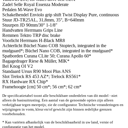
Zadel
Selle Royal Essenza Moderate
Pedalen
M-Wave Evo
Schakelhendel
Enviolo grip shift Twist Display Pure, continuous
Stuur
JD-TR25AL, 31,8mm, 35°, B=640mm
Stuurpen
JD 90mm/30° 1-1/8"
Handvatten
Herrmans Grips Line
Remmen
Tektro TRP disc brake
Voorlicht
Herrmans H-Black MR8
Achterlicht
Büchel Nano COB Stoptech, integrated in the
mudguard*; Büchel Nano COB, integrated in the mudguard*
Spatborden
Curana CLite 50; Curana Apollo 60*
Bagagedrager
Riese & Müller, MIK*
Bel
Knog OI V2
Standaard
Ursus R90 Mooi Plus ANS
Slot
Trelock RS 453 AZ*; Trelock RS561*
RX Hardware
RX Chip*
Framehoogte [cm]
50 cm*; 56 cm*; 62 cm*
De specificatietabel toont alle beschikbare onderdelen van dit model - niet
alleen de basisuitrusting. Een aantal van de genoemde opties zijn alleen
verkrijgbaar tegen meerprijs; zie de configurator. Technische veranderingen en
wijzigingen in vorm, kleur en/of gewicht zijn binnen redelijke grenzen
voorbehouden.
* Kan variëren afhankelijk van de beschikbaarheid in uw land, versie of
configuratie van het model.