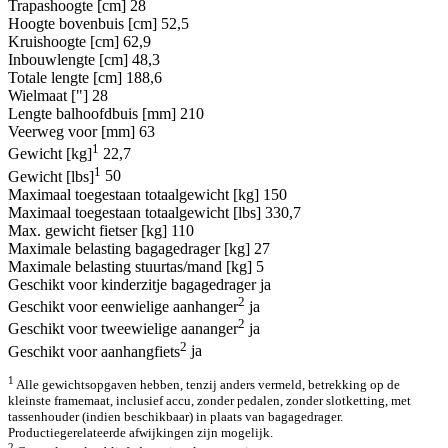
Trapashoogte [cm]
28
Hoogte bovenbuis [cm]
52,5
Kruishoogte [cm]
62,9
Inbouwlengte [cm]
48,3
Totale lengte [cm]
188,6
Wielmaat ["]
28
Lengte balhoofdbuis [mm]
210
Veerweg voor [mm]
63
1
Gewicht [kg]
22,7
1
Gewicht [lbs]
50
Maximaal toegestaan totaalgewicht [kg]
150
Maximaal toegestaan totaalgewicht [lbs]
330,7
Max. gewicht fietser [kg]
110
Maximale belasting bagagedrager [kg]
27
Maximale belasting stuurtas/mand [kg]
5
Geschikt voor kinderzitje bagagedrager
ja
2
Geschikt voor eenwielige aanhanger
ja
2
Geschikt voor tweewielige aananger
ja
2
Geschikt voor aanhangfiets
ja
1
Alle gewichtsopgaven hebben, tenzij anders vermeld, betrekking op de
kleinste framemaat, inclusief accu, zonder pedalen, zonder slotketting, met
tassenhouder (indien beschikbaar) in plaats van bagagedrager.
Productiegerelateerde afwijkingen zijn mogelijk.
2