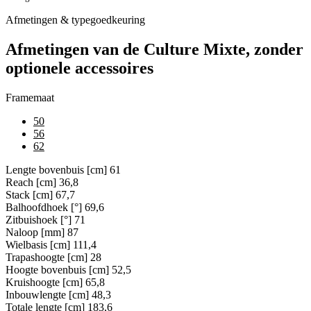
Afmetingen & typegoedkeuring
Afmetingen van de Culture Mixte, zonder
optionele accessoires
Framemaat
50
56
62
Lengte bovenbuis [cm]
61
Reach [cm]
36,8
Stack [cm]
67,7
Balhoofdhoek [°]
69,6
Zitbuishoek [°]
71
Naloop [mm]
87
Wielbasis [cm]
111,4
Trapashoogte [cm]
28
Hoogte bovenbuis [cm]
52,5
Kruishoogte [cm]
65,8
Inbouwlengte [cm]
48,3
Totale lengte [cm]
183,6