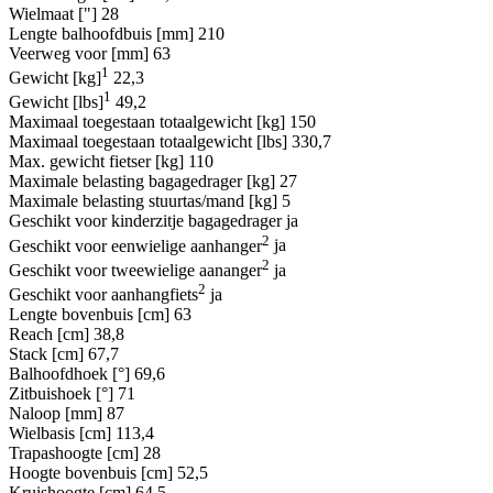
Wielmaat ["]
28
Lengte balhoofdbuis [mm]
210
Veerweg voor [mm]
63
1
Gewicht [kg]
22,3
1
Gewicht [lbs]
49,2
Maximaal toegestaan totaalgewicht [kg]
150
Maximaal toegestaan totaalgewicht [lbs]
330,7
Max. gewicht fietser [kg]
110
Maximale belasting bagagedrager [kg]
27
Maximale belasting stuurtas/mand [kg]
5
Geschikt voor kinderzitje bagagedrager
ja
2
Geschikt voor eenwielige aanhanger
ja
2
Geschikt voor tweewielige aananger
ja
2
Geschikt voor aanhangfiets
ja
Lengte bovenbuis [cm]
63
Reach [cm]
38,8
Stack [cm]
67,7
Balhoofdhoek [°]
69,6
Zitbuishoek [°]
71
Naloop [mm]
87
Wielbasis [cm]
113,4
Trapashoogte [cm]
28
Hoogte bovenbuis [cm]
52,5
Kruishoogte [cm]
64,5