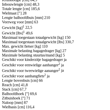
Inbouwlengte [cm]
48,3
Totale lengte [cm]
185,6
Wielmaat ["]
28
Lengte balhoofdbuis [mm]
210
Veerweg voor [mm]
63
1
Gewicht [kg]
22,5
1
Gewicht [lbs]
49,6
Maximaal toegestaan totaalgewicht [kg]
150
Maximaal toegestaan totaalgewicht [lbs]
330,7
Max. gewicht fietser [kg]
110
Maximale belasting bagagedrager [kg]
27
Maximale belasting stuurtas/mand [kg]
5
Geschikt voor kinderzitje bagagedrager
ja
2
Geschikt voor eenwielige aanhanger
ja
2
Geschikt voor tweewielige aananger
ja
2
Geschikt voor aanhangfiets
ja
Lengte bovenbuis [cm]
66
Reach [cm]
41,8
Stack [cm]
67,7
Balhoofdhoek [°]
69,6
Zitbuishoek [°]
71
Naloop [mm]
87
Wielbasis [cm]
116,4