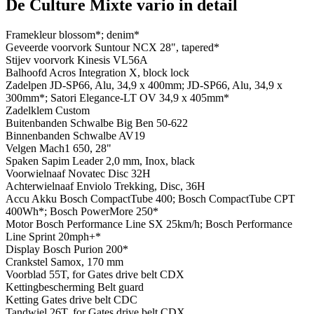
De Culture Mixte vario in detail
Framekleur
blossom*; denim*
Geveerde voorvork
Suntour NCX 28", tapered*
Stijev voorvork
Kinesis VL56A
Balhoofd
Acros Integration X, block lock
Zadelpen
JD-SP66, Alu, 34,9 x 400mm; JD-SP66, Alu, 34,9 x
300mm*; Satori Elegance-LT OV 34,9 x 405mm*
Zadelklem
Custom
Buitenbanden
Schwalbe Big Ben 50-622
Binnenbanden
Schwalbe AV19
Velgen
Mach1 650, 28"
Spaken
Sapim Leader 2,0 mm, Inox, black
Voorwielnaaf
Novatec Disc 32H
Achterwielnaaf
Enviolo Trekking, Disc, 36H
Accu
Akku Bosch CompactTube 400; Bosch CompactTube CPT
400Wh*; Bosch PowerMore 250*
Motor
Bosch Performance Line SX 25km/h; Bosch Performance
Line Sprint 20mph+*
Display
Bosch Purion 200*
Crankstel
Samox, 170 mm
Voorblad
55T, for Gates drive belt CDX
Kettingbescherming
Belt guard
Ketting
Gates drive belt CDC
Tandwiel
26T, for Gates drive belt CDX