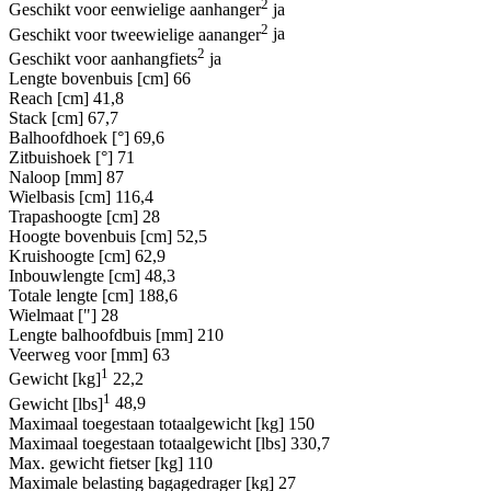
2
Geschikt voor eenwielige aanhanger
ja
2
Geschikt voor tweewielige aananger
ja
2
Geschikt voor aanhangfiets
ja
Lengte bovenbuis [cm]
66
Reach [cm]
41,8
Stack [cm]
67,7
Balhoofdhoek [°]
69,6
Zitbuishoek [°]
71
Naloop [mm]
87
Wielbasis [cm]
116,4
Trapashoogte [cm]
28
Hoogte bovenbuis [cm]
52,5
Kruishoogte [cm]
62,9
Inbouwlengte [cm]
48,3
Totale lengte [cm]
188,6
Wielmaat ["]
28
Lengte balhoofdbuis [mm]
210
Veerweg voor [mm]
63
1
Gewicht [kg]
22,2
1
Gewicht [lbs]
48,9
Maximaal toegestaan totaalgewicht [kg]
150
Maximaal toegestaan totaalgewicht [lbs]
330,7
Max. gewicht fietser [kg]
110
Maximale belasting bagagedrager [kg]
27