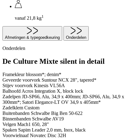
1
vanaf 21,8 kg
Afmetingen & typegoedkeuring
Onderdelen
Onderdelen
De Culture Mixte silent in detail
Framekleur
blossom*; denim*
Geveerde voorvork
Suntour NCX 28", tapered*
Stijev voorvork
Kinesis VL56A
Balhoofd
Acros Integration X, block lock
Zadelpen
JD-SP66, Alu, 34,9 x 400mm; JD-SP66, Alu, 34,9 x
300mm*; Satori Elegance-LT OV 34,9 x 405mm*
Zadelklem
Custom
Buitenbanden
Schwalbe Big Ben 50-622
Binnenbanden
Schwalbe AV19
Velgen
Mach1 650, 28"
Spaken
Sapim Leader 2,0 mm, Inox, black
Voorwielnaaf
Novatec Disc 32H