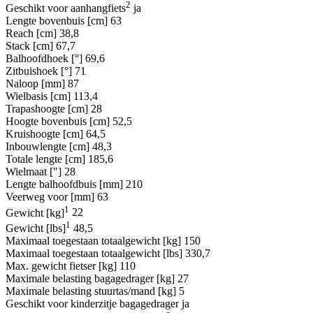
2
Geschikt voor aanhangfiets
ja
Lengte bovenbuis [cm]
63
Reach [cm]
38,8
Stack [cm]
67,7
Balhoofdhoek [°]
69,6
Zitbuishoek [°]
71
Naloop [mm]
87
Wielbasis [cm]
113,4
Trapashoogte [cm]
28
Hoogte bovenbuis [cm]
52,5
Kruishoogte [cm]
64,5
Inbouwlengte [cm]
48,3
Totale lengte [cm]
185,6
Wielmaat ["]
28
Lengte balhoofdbuis [mm]
210
Veerweg voor [mm]
63
1
Gewicht [kg]
22
1
Gewicht [lbs]
48,5
Maximaal toegestaan totaalgewicht [kg]
150
Maximaal toegestaan totaalgewicht [lbs]
330,7
Max. gewicht fietser [kg]
110
Maximale belasting bagagedrager [kg]
27
Maximale belasting stuurtas/mand [kg]
5
Geschikt voor kinderzitje bagagedrager
ja