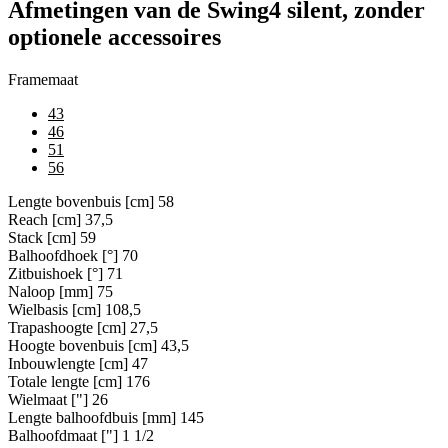
Afmetingen van de Swing4 silent, zonder
optionele accessoires
Framemaat
43
46
51
56
Lengte bovenbuis [cm]
58
Reach [cm]
37,5
Stack [cm]
59
Balhoofdhoek [°]
70
Zitbuishoek [°]
71
Naloop [mm]
75
Wielbasis [cm]
108,5
Trapashoogte [cm]
27,5
Hoogte bovenbuis [cm]
43,5
Inbouwlengte [cm]
47
Totale lengte [cm]
176
Wielmaat ["]
26
Lengte balhoofdbuis [mm]
145
Balhoofdmaat ["]
1 1/2