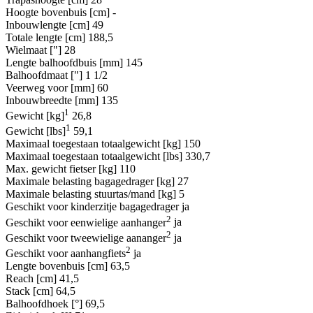
Hoogte bovenbuis [cm]
-
Inbouwlengte [cm]
49
Totale lengte [cm]
188,5
Wielmaat ["]
28
Lengte balhoofdbuis [mm]
145
Balhoofdmaat ["]
1 1/2
Veerweg voor [mm]
60
Inbouwbreedte [mm]
135
1
Gewicht [kg]
26,8
1
Gewicht [lbs]
59,1
Maximaal toegestaan totaalgewicht [kg]
150
Maximaal toegestaan totaalgewicht [lbs]
330,7
Max. gewicht fietser [kg]
110
Maximale belasting bagagedrager [kg]
27
Maximale belasting stuurtas/mand [kg]
5
Geschikt voor kinderzitje bagagedrager
ja
2
Geschikt voor eenwielige aanhanger
ja
2
Geschikt voor tweewielige aananger
ja
2
Geschikt voor aanhangfiets
ja
Lengte bovenbuis [cm]
63,5
Reach [cm]
41,5
Stack [cm]
64,5
Balhoofdhoek [°]
69,5