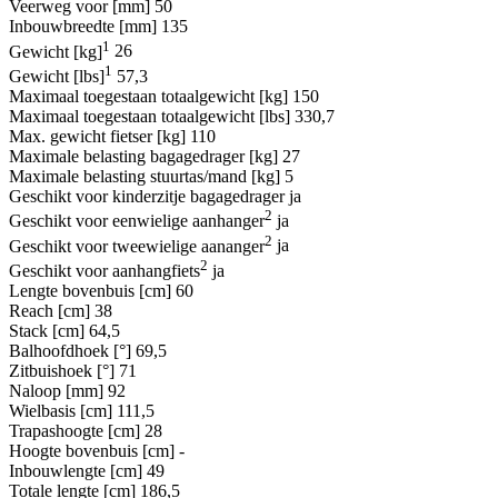
Veerweg voor [mm]
50
Inbouwbreedte [mm]
135
1
Gewicht [kg]
26
1
Gewicht [lbs]
57,3
Maximaal toegestaan totaalgewicht [kg]
150
Maximaal toegestaan totaalgewicht [lbs]
330,7
Max. gewicht fietser [kg]
110
Maximale belasting bagagedrager [kg]
27
Maximale belasting stuurtas/mand [kg]
5
Geschikt voor kinderzitje bagagedrager
ja
2
Geschikt voor eenwielige aanhanger
ja
2
Geschikt voor tweewielige aananger
ja
2
Geschikt voor aanhangfiets
ja
Lengte bovenbuis [cm]
60
Reach [cm]
38
Stack [cm]
64,5
Balhoofdhoek [°]
69,5
Zitbuishoek [°]
71
Naloop [mm]
92
Wielbasis [cm]
111,5
Trapashoogte [cm]
28
Hoogte bovenbuis [cm]
-
Inbouwlengte [cm]
49
Totale lengte [cm]
186,5