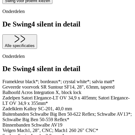
Swing voor proefrit kiezen
Onderdelen
De Swing4 silent in detail
Alle specificaties
Onderdelen
De Swing4 silent in detail
Framekleur
black*; bordeaux*; crystal white*; salvia matt*
Geveerde voorvork
SR Suntour SF14, 28", 63mm, tapered
Balhoofd
Acros Integration X, block lock
Zadelpen
Satori Elegance-LT OV 34,9 x 405mm; Satori Elegance-
LT OV 34,9 x 355mm*
Zadelklem
Kalloy SC-201, 40,0 mm
Buitenbanden
Schwalbe Big Ben 50-622 Reflex; Schwalbe AV13*;
Schwalbe Big Ben 50-559 Reflex*
Binnenbanden
Schwalbe AV19
Velgen
Mach1, 28", CNC; Mach1 260 26" CNC*