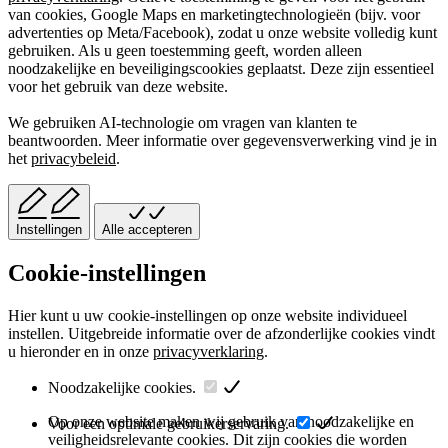
van cookies, Google Maps en marketingtechnologieën (bijv. voor
advertenties op Meta/Facebook), zodat u onze website volledig kunt
gebruiken. Als u geen toestemming geeft, worden alleen
noodzakelijke en beveiligingscookies geplaatst. Deze zijn essentieel
voor het gebruik van deze website.
We gebruiken AI-technologie om vragen van klanten te
beantwoorden. Meer informatie over gegevensverwerking vind je in
het
privacybeleid
.
Instellingen
Alle accepteren
Cookie-instellingen
Hier kunt u uw cookie-instellingen op onze website individueel
instellen. Uitgebreide informatie over de afzonderlijke cookies vindt
u hieronder en in onze
privacyverklaring
.
Noodzakelijke cookies.
Op onze website maken wij gebruik van noodzakelijke en
Voor een optimale gebruikerservaring.
veiligheidsrelevante cookies. Dit zijn cookies die worden