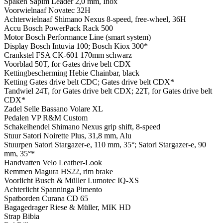
Spaken
Sapim Leader 2,0 mm, Inox
Voorwielnaaf
Novatec 32H
Achterwielnaaf
Shimano Nexus 8-speed, free-wheel, 36H
Accu
Bosch PowerPack Rack 500
Motor
Bosch Performance Line (smart system)
Display
Bosch Intuvia 100; Bosch Kiox 300*
Crankstel
FSA CK-601 170mm schwarz
Voorblad
50T, for Gates drive belt CDX
Kettingbescherming
Hebie Chainbar, black
Ketting
Gates drive belt CDC; Gates drive belt CDX*
Tandwiel
24T, for Gates drive belt CDX; 22T, for Gates drive belt
CDX*
Zadel
Selle Bassano Volare XL
Pedalen
VP R&M Custom
Schakelhendel
Shimano Nexus grip shift, 8-speed
Stuur
Satori Noirette Plus, 31,8 mm, Alu
Stuurpen
Satori Stargazer-e, 110 mm, 35°; Satori Stargazer-e, 90
mm, 35°*
Handvatten
Velo Leather-Look
Remmen
Magura HS22, rim brake
Voorlicht
Busch & Müller Lumotec IQ-XS
Achterlicht
Spanninga Pimento
Spatborden
Curana CD 65
Bagagedrager
Riese & Müller, MIK HD
Strap
Bibia