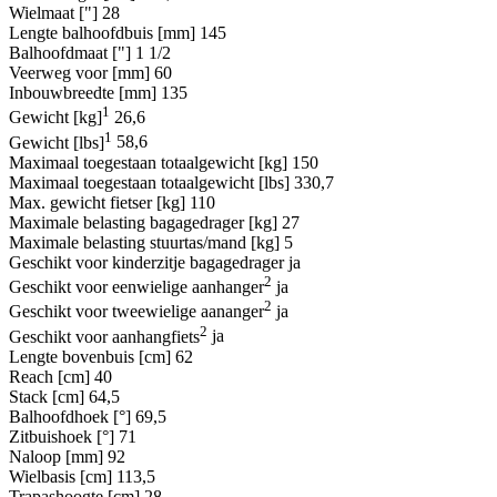
Wielmaat ["]
28
Lengte balhoofdbuis [mm]
145
Balhoofdmaat ["]
1 1/2
Veerweg voor [mm]
60
Inbouwbreedte [mm]
135
1
Gewicht [kg]
26,6
1
Gewicht [lbs]
58,6
Maximaal toegestaan totaalgewicht [kg]
150
Maximaal toegestaan totaalgewicht [lbs]
330,7
Max. gewicht fietser [kg]
110
Maximale belasting bagagedrager [kg]
27
Maximale belasting stuurtas/mand [kg]
5
Geschikt voor kinderzitje bagagedrager
ja
2
Geschikt voor eenwielige aanhanger
ja
2
Geschikt voor tweewielige aananger
ja
2
Geschikt voor aanhangfiets
ja
Lengte bovenbuis [cm]
62
Reach [cm]
40
Stack [cm]
64,5
Balhoofdhoek [°]
69,5
Zitbuishoek [°]
71
Naloop [mm]
92
Wielbasis [cm]
113,5
Trapashoogte [cm]
28