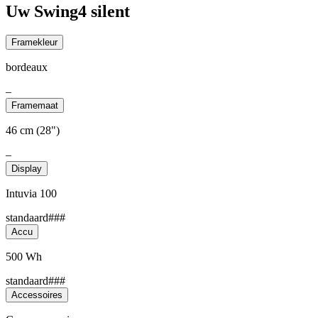
Uw Swing4 silent
Framekleur
bordeaux
–
Framemaat
46 cm (28")
–
Display
Intuvia 100
standaard###
Accu
500 Wh
standaard###
Accessoires