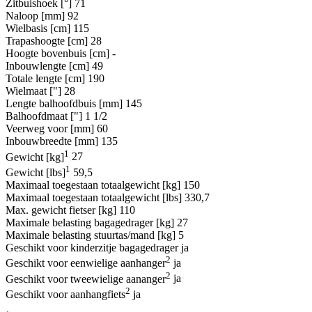
Zitbuishoek [°]
71
Naloop [mm]
92
Wielbasis [cm]
115
Trapashoogte [cm]
28
Hoogte bovenbuis [cm]
-
Inbouwlengte [cm]
49
Totale lengte [cm]
190
Wielmaat ["]
28
Lengte balhoofdbuis [mm]
145
Balhoofdmaat ["]
1 1/2
Veerweg voor [mm]
60
Inbouwbreedte [mm]
135
1
Gewicht [kg]
27
1
Gewicht [lbs]
59,5
Maximaal toegestaan totaalgewicht [kg]
150
Maximaal toegestaan totaalgewicht [lbs]
330,7
Max. gewicht fietser [kg]
110
Maximale belasting bagagedrager [kg]
27
Maximale belasting stuurtas/mand [kg]
5
Geschikt voor kinderzitje bagagedrager
ja
2
Geschikt voor eenwielige aanhanger
ja
2
Geschikt voor tweewielige aananger
ja
2
Geschikt voor aanhangfiets
ja