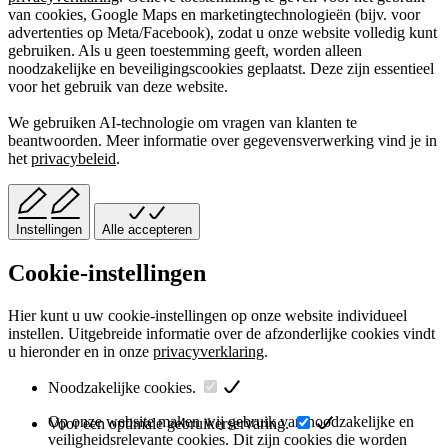
van cookies, Google Maps en marketingtechnologieën (bijv. voor
advertenties op Meta/Facebook), zodat u onze website volledig kunt
gebruiken. Als u geen toestemming geeft, worden alleen
noodzakelijke en beveiligingscookies geplaatst. Deze zijn essentieel
voor het gebruik van deze website.
We gebruiken AI-technologie om vragen van klanten te
beantwoorden. Meer informatie over gegevensverwerking vind je in
het
privacybeleid
.
Instellingen
Alle accepteren
Cookie-instellingen
Hier kunt u uw cookie-instellingen op onze website individueel
instellen. Uitgebreide informatie over de afzonderlijke cookies vindt
u hieronder en in onze
privacyverklaring
.
Noodzakelijke cookies.
Op onze website maken wij gebruik van noodzakelijke en
Voor een optimale gebruikerservaring.
veiligheidsrelevante cookies. Dit zijn cookies die worden