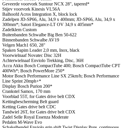
Geveerde voorvork
Suntour NCX 28", tapered*
Stijev voorvork
Kinesis VL56A
Balhoofd
Acros Integration X, block lock
Zadelpen
JD-SP66, Alu, 34,9 x 400mm; JD-SP66, Alu, 34,9 x
300mm*; Satori Elegance-LT OV 34,9 x 405mm*
Zadelklem
Custom
Buitenbanden
Schwalbe Big Ben 50-622
Binnenbanden
Schwalbe AV19
Velgen
Mach1 650, 28"
Spaken
Sapim Leader 2,0 mm, Inox, black
Voorwielnaaf
Novatec Disc 32H
Achterwielnaaf
Enviolo Trekking, Disc, 36H
Accu
Akku Bosch CompactTube 400; Bosch CompactTube CPT
400Wh*; Bosch PowerMore 250*
Motor
Bosch Performance Line SX 25km/h; Bosch Performance
Line Sprint 20mph+*
Display
Bosch Purion 200*
Crankstel
Samox, 170 mm
Voorblad
55T, for Gates drive belt CDX
Kettingbescherming
Belt guard
Ketting
Gates drive belt CDC
Tandwiel
26T, for Gates drive belt CDX
Zadel
Selle Royal Essenza Moderate
Pedalen
M-Wave Evo
Schakelhendel
Enviolo grip shift Twist Display Pure, continuous