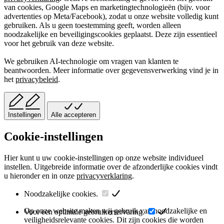
van cookies, Google Maps en marketingtechnologieën (bijv. voor
advertenties op Meta/Facebook), zodat u onze website volledig kunt
gebruiken. Als u geen toestemming geeft, worden alleen
noodzakelijke en beveiligingscookies geplaatst. Deze zijn essentieel
voor het gebruik van deze website.
We gebruiken AI-technologie om vragen van klanten te
beantwoorden. Meer informatie over gegevensverwerking vind je in
het
privacybeleid
.
Instellingen
Alle accepteren
Cookie-instellingen
Hier kunt u uw cookie-instellingen op onze website individueel
instellen. Uitgebreide informatie over de afzonderlijke cookies vindt
u hieronder en in onze
privacyverklaring
.
Noodzakelijke cookies.
Op onze website maken wij gebruik van noodzakelijke en
Voor een optimale gebruikerservaring.
veiligheidsrelevante cookies. Dit zijn cookies die worden