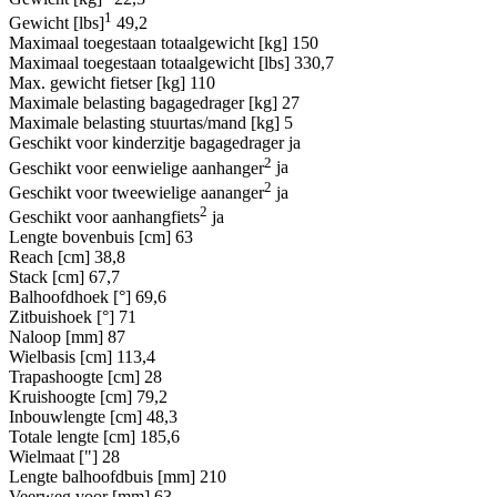
1
Gewicht [lbs]
49,2
Maximaal toegestaan totaalgewicht [kg]
150
Maximaal toegestaan totaalgewicht [lbs]
330,7
Max. gewicht fietser [kg]
110
Maximale belasting bagagedrager [kg]
27
Maximale belasting stuurtas/mand [kg]
5
Geschikt voor kinderzitje bagagedrager
ja
2
Geschikt voor eenwielige aanhanger
ja
2
Geschikt voor tweewielige aananger
ja
2
Geschikt voor aanhangfiets
ja
Lengte bovenbuis [cm]
63
Reach [cm]
38,8
Stack [cm]
67,7
Balhoofdhoek [°]
69,6
Zitbuishoek [°]
71
Naloop [mm]
87
Wielbasis [cm]
113,4
Trapashoogte [cm]
28
Kruishoogte [cm]
79,2
Inbouwlengte [cm]
48,3
Totale lengte [cm]
185,6
Wielmaat ["]
28
Lengte balhoofdbuis [mm]
210
Veerweg voor [mm]
63