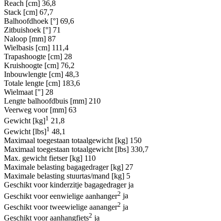
Reach [cm]
36,8
Stack [cm]
67,7
Balhoofdhoek [°]
69,6
Zitbuishoek [°]
71
Naloop [mm]
87
Wielbasis [cm]
111,4
Trapashoogte [cm]
28
Kruishoogte [cm]
76,2
Inbouwlengte [cm]
48,3
Totale lengte [cm]
183,6
Wielmaat ["]
28
Lengte balhoofdbuis [mm]
210
Veerweg voor [mm]
63
1
Gewicht [kg]
21,8
1
Gewicht [lbs]
48,1
Maximaal toegestaan totaalgewicht [kg]
150
Maximaal toegestaan totaalgewicht [lbs]
330,7
Max. gewicht fietser [kg]
110
Maximale belasting bagagedrager [kg]
27
Maximale belasting stuurtas/mand [kg]
5
Geschikt voor kinderzitje bagagedrager
ja
2
Geschikt voor eenwielige aanhanger
ja
2
Geschikt voor tweewielige aananger
ja
2
Geschikt voor aanhangfiets
ja