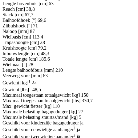
Lengte bovenbuis [cm]
63
Reach [cm]
38,8
Stack [cm]
67,7
Balhoofdhoek [°]
69,6
Zitbuishoek [°]
71
Naloop [mm]
87
Wielbasis [cm]
113,4
Trapashoogte [cm]
28
Kruishoogte [cm]
79,2
Inbouwlengte [cm]
48,3
Totale lengte [cm]
185,6
Wielmaat ["]
28
Lengte balhoofdbuis [mm]
210
Veerweg voor [mm]
63
1
Gewicht [kg]
22
1
Gewicht [lbs]
48,5
Maximaal toegestaan totaalgewicht [kg]
150
Maximaal toegestaan totaalgewicht [lbs]
330,7
Max. gewicht fietser [kg]
110
Maximale belasting bagagedrager [kg]
27
Maximale belasting stuurtas/mand [kg]
5
Geschikt voor kinderzitje bagagedrager
ja
2
Geschikt voor eenwielige aanhanger
ja
2
Geschikt voor tweewielige aananger
ja