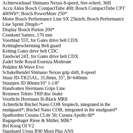
Achterwielnaaf
Shimano Nexus 8-speed, free-wheel, 36H
Accu
Akku Bosch CompactTube 400; Bosch CompactTube CPT
400Wh*; Bosch PowerMore 250*
Motor
Bosch Performance Line SX 25km/h; Bosch Performance
Line Sprint 20mph+*
Display
Bosch Purion 200*
Crankstel
Samox, 170 mm
Voorblad
55T, for Gates drive belt CDX
Kettingbescherming
Belt guard
Ketting
Gates drive belt CDC
Tandwiel
24T, for Gates drive belt CDX
Zadel
Selle Royal Essenza Moderate
Pedalen
M-Wave Evo
Schakelhendel
Shimano Nexus grip shift, 8-speed
Stuur
JD-TR25AL, 31,8mm, 35°, B=640mm
Stuurpen
JD 80mm/10° 1-1/8"
Handvatten
Herrmans Grips Line
Remmen
Tektro TRP disc brake
Voorlicht
Herrmans H-Black MR8
Achterlicht
Büchel Nano COB Stoptech, integrated in the
mudguard*; Büchel Nano COB, integrated in the mudguard*
Spatborden
Curana CLite 50; Curana Apollo 60*
Bagagedrager
Riese & Müller, MIK*
Bel
Knog OI V2
Standaard
Ursus R90 Mooi Plus ANS