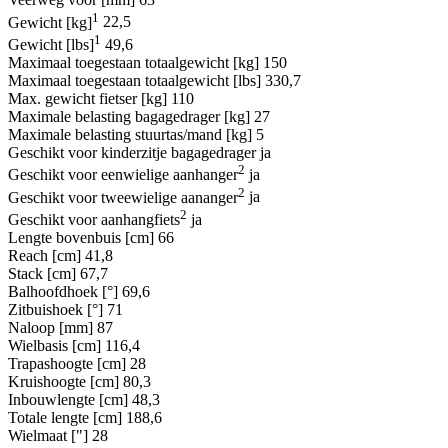
1
Gewicht [kg]
22,5
1
Gewicht [lbs]
49,6
Maximaal toegestaan totaalgewicht [kg]
150
Maximaal toegestaan totaalgewicht [lbs]
330,7
Max. gewicht fietser [kg]
110
Maximale belasting bagagedrager [kg]
27
Maximale belasting stuurtas/mand [kg]
5
Geschikt voor kinderzitje bagagedrager
ja
2
Geschikt voor eenwielige aanhanger
ja
2
Geschikt voor tweewielige aananger
ja
2
Geschikt voor aanhangfiets
ja
Lengte bovenbuis [cm]
66
Reach [cm]
41,8
Stack [cm]
67,7
Balhoofdhoek [°]
69,6
Zitbuishoek [°]
71
Naloop [mm]
87
Wielbasis [cm]
116,4
Trapashoogte [cm]
28
Kruishoogte [cm]
80,3
Inbouwlengte [cm]
48,3
Totale lengte [cm]
188,6
Wielmaat ["]
28