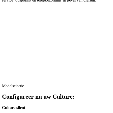
service ‘opsporing en terugbezorging’ in geval van diefstal.
Modelselectie
Configureer nu uw Culture:
Culture silent