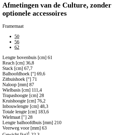
Afmetingen van de Culture, zonder
optionele accessoires
Framemaat
50
56
62
Lengte bovenbuis [cm]
61
Reach [cm]
36,8
Stack [cm]
67,7
Balhoofdhoek [°]
69,6
Zitbuishoek [°]
71
Naloop [mm]
87
Wielbasis [cm]
111,4
Trapashoogte [cm]
28
Kruishoogte [cm]
76,2
Inbouwlengte [cm]
48,3
Totale lengte [cm]
183,6
Wielmaat ["]
28
Lengte balhoofdbuis [mm]
210
Veerweg voor [mm]
63
1
Gewicht [kg]
22,3