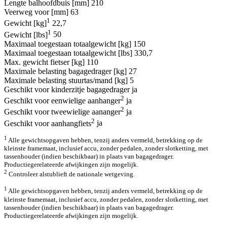
Lengte balhoofdbuis [mm]
210
Veerweg voor [mm]
63
1
Gewicht [kg]
22,7
1
Gewicht [lbs]
50
Maximaal toegestaan totaalgewicht [kg]
150
Maximaal toegestaan totaalgewicht [lbs]
330,7
Max. gewicht fietser [kg]
110
Maximale belasting bagagedrager [kg]
27
Maximale belasting stuurtas/mand [kg]
5
Geschikt voor kinderzitje bagagedrager
ja
2
Geschikt voor eenwielige aanhanger
ja
2
Geschikt voor tweewielige aananger
ja
2
Geschikt voor aanhangfiets
ja
1
Alle gewichtsopgaven hebben, tenzij anders vermeld, betrekking op de
kleinste framemaat, inclusief accu, zonder pedalen, zonder slotketting, met
tassenhouder (indien beschikbaar) in plaats van bagagedrager.
Productiegerelateerde afwijkingen zijn mogelijk.
2
Controleer alstublieft de nationale wetgeving.
1
Alle gewichtsopgaven hebben, tenzij anders vermeld, betrekking op de
kleinste framemaat, inclusief accu, zonder pedalen, zonder slotketting, met
tassenhouder (indien beschikbaar) in plaats van bagagedrager.
Productiegerelateerde afwijkingen zijn mogelijk.