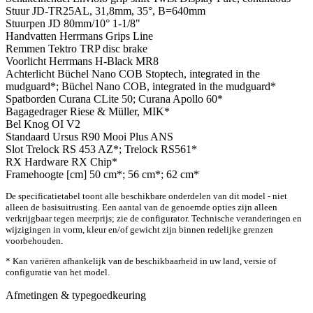
Stuur
JD-TR25AL, 31,8mm, 35°, B=640mm
Stuurpen
JD 80mm/10° 1-1/8"
Handvatten
Herrmans Grips Line
Remmen
Tektro TRP disc brake
Voorlicht
Herrmans H-Black MR8
Achterlicht
Büchel Nano COB Stoptech, integrated in the
mudguard*; Büchel Nano COB, integrated in the mudguard*
Spatborden
Curana CLite 50; Curana Apollo 60*
Bagagedrager
Riese & Müller, MIK*
Bel
Knog OI V2
Standaard
Ursus R90 Mooi Plus ANS
Slot
Trelock RS 453 AZ*; Trelock RS561*
RX Hardware
RX Chip*
Framehoogte [cm]
50 cm*; 56 cm*; 62 cm*
De specificatietabel toont alle beschikbare onderdelen van dit model - niet
alleen de basisuitrusting. Een aantal van de genoemde opties zijn alleen
verkrijgbaar tegen meerprijs; zie de configurator. Technische veranderingen en
wijzigingen in vorm, kleur en/of gewicht zijn binnen redelijke grenzen
voorbehouden.
* Kan variëren afhankelijk van de beschikbaarheid in uw land, versie of
configuratie van het model.
Afmetingen & typegoedkeuring