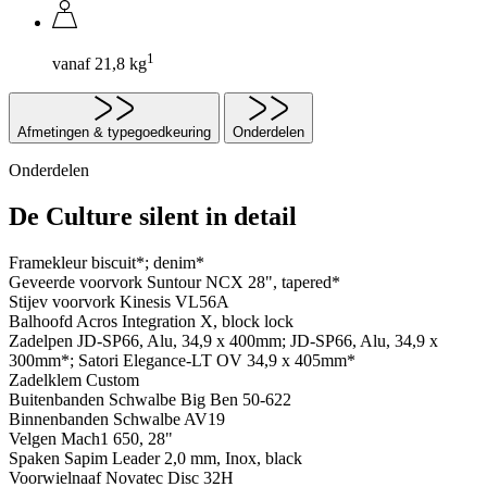
1
vanaf 21,8 kg
Afmetingen & typegoedkeuring
Onderdelen
Onderdelen
De Culture silent in detail
Framekleur
biscuit*; denim*
Geveerde voorvork
Suntour NCX 28", tapered*
Stijev voorvork
Kinesis VL56A
Balhoofd
Acros Integration X, block lock
Zadelpen
JD-SP66, Alu, 34,9 x 400mm; JD-SP66, Alu, 34,9 x
300mm*; Satori Elegance-LT OV 34,9 x 405mm*
Zadelklem
Custom
Buitenbanden
Schwalbe Big Ben 50-622
Binnenbanden
Schwalbe AV19
Velgen
Mach1 650, 28"
Spaken
Sapim Leader 2,0 mm, Inox, black
Voorwielnaaf
Novatec Disc 32H