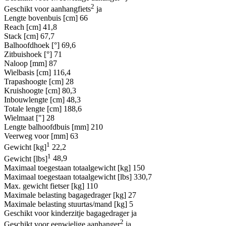
2
Geschikt voor aanhangfiets
ja
Lengte bovenbuis [cm]
66
Reach [cm]
41,8
Stack [cm]
67,7
Balhoofdhoek [°]
69,6
Zitbuishoek [°]
71
Naloop [mm]
87
Wielbasis [cm]
116,4
Trapashoogte [cm]
28
Kruishoogte [cm]
80,3
Inbouwlengte [cm]
48,3
Totale lengte [cm]
188,6
Wielmaat ["]
28
Lengte balhoofdbuis [mm]
210
Veerweg voor [mm]
63
1
Gewicht [kg]
22,2
1
Gewicht [lbs]
48,9
Maximaal toegestaan totaalgewicht [kg]
150
Maximaal toegestaan totaalgewicht [lbs]
330,7
Max. gewicht fietser [kg]
110
Maximale belasting bagagedrager [kg]
27
Maximale belasting stuurtas/mand [kg]
5
Geschikt voor kinderzitje bagagedrager
ja
2
Geschikt voor eenwielige aanhanger
ja