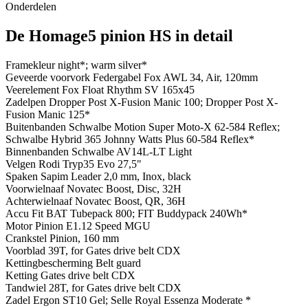
Onderdelen
De Homage5 pinion HS in detail
Framekleur
night*; warm silver*
Geveerde voorvork
Federgabel Fox AWL 34, Air, 120mm
Veerelement
Fox Float Rhythm SV 165x45
Zadelpen
Dropper Post X-Fusion Manic 100; Dropper Post X-
Fusion Manic 125*
Buitenbanden
Schwalbe Motion Super Moto-X 62-584 Reflex;
Schwalbe Hybrid 365 Johnny Watts Plus 60-584 Reflex*
Binnenbanden
Schwalbe AV14L-LT Light
Velgen
Rodi Tryp35 Evo 27,5"
Spaken
Sapim Leader 2,0 mm, Inox, black
Voorwielnaaf
Novatec Boost, Disc, 32H
Achterwielnaaf
Novatec Boost, QR, 36H
Accu
Fit BAT Tubepack 800; FIT Buddypack 240Wh*
Motor
Pinion E1.12 Speed MGU
Crankstel
Pinion, 160 mm
Voorblad
39T, for Gates drive belt CDX
Kettingbescherming
Belt guard
Ketting
Gates drive belt CDX
Tandwiel
28T, for Gates drive belt CDX
Zadel
Ergon ST10 Gel; Selle Royal Essenza Moderate *