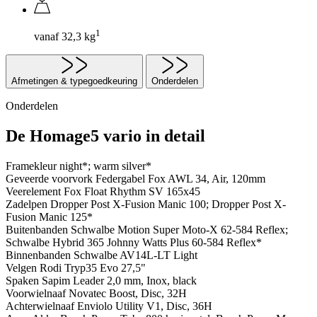
1
vanaf 32,3 kg
Afmetingen & typegoedkeuring
Onderdelen
Onderdelen
De Homage5 vario in detail
Framekleur
night*; warm silver*
Geveerde voorvork
Federgabel Fox AWL 34, Air, 120mm
Veerelement
Fox Float Rhythm SV 165x45
Zadelpen
Dropper Post X-Fusion Manic 100; Dropper Post X-
Fusion Manic 125*
Buitenbanden
Schwalbe Motion Super Moto-X 62-584 Reflex;
Schwalbe Hybrid 365 Johnny Watts Plus 60-584 Reflex*
Binnenbanden
Schwalbe AV14L-LT Light
Velgen
Rodi Tryp35 Evo 27,5"
Spaken
Sapim Leader 2,0 mm, Inox, black
Voorwielnaaf
Novatec Boost, Disc, 32H
Achterwielnaaf
Enviolo Utility V1, Disc, 36H