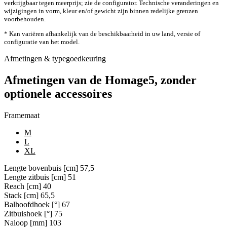
verkrijgbaar tegen meerprijs; zie de configurator. Technische veranderingen en
wijzigingen in vorm, kleur en/of gewicht zijn binnen redelijke grenzen
voorbehouden.
* Kan variëren afhankelijk van de beschikbaarheid in uw land, versie of
configuratie van het model.
Afmetingen & typegoedkeuring
Afmetingen van de Homage5, zonder
optionele accessoires
Framemaat
M
L
XL
Lengte bovenbuis [cm]
57,5
Lengte zitbuis [cm]
51
Reach [cm]
40
Stack [cm]
65,5
Balhoofdhoek [°]
67
Zitbuishoek [°]
75
Naloop [mm]
103