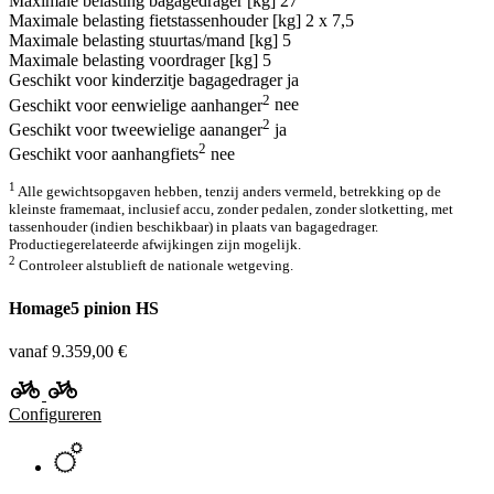
Maximale belasting bagagedrager [kg]
27
Maximale belasting fietstassenhouder [kg]
2 x 7,5
Maximale belasting stuurtas/mand [kg]
5
Maximale belasting voordrager [kg]
5
Geschikt voor kinderzitje bagagedrager
ja
2
Geschikt voor eenwielige aanhanger
nee
2
Geschikt voor tweewielige aananger
ja
2
Geschikt voor aanhangfiets
nee
1
Alle gewichtsopgaven hebben, tenzij anders vermeld, betrekking op de
kleinste framemaat, inclusief accu, zonder pedalen, zonder slotketting, met
tassenhouder (indien beschikbaar) in plaats van bagagedrager.
Productiegerelateerde afwijkingen zijn mogelijk.
2
Controleer alstublieft de nationale wetgeving.
Homage5 pinion HS
vanaf 9.359,00 €
Configureren