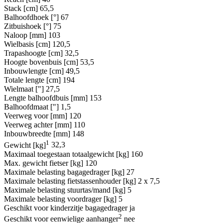
Stack [cm]
65,5
Balhoofdhoek [°]
67
Zitbuishoek [°]
75
Naloop [mm]
103
Wielbasis [cm]
120,5
Trapashoogte [cm]
32,5
Hoogte bovenbuis [cm]
53,5
Inbouwlengte [cm]
49,5
Totale lengte [cm]
194
Wielmaat ["]
27,5
Lengte balhoofdbuis [mm]
153
Balhoofdmaat ["]
1,5
Veerweg voor [mm]
120
Veerweg achter [mm]
110
Inbouwbreedte [mm]
148
1
Gewicht [kg]
32,3
Maximaal toegestaan totaalgewicht [kg]
160
Max. gewicht fietser [kg]
120
Maximale belasting bagagedrager [kg]
27
Maximale belasting fietstassenhouder [kg]
2 x 7,5
Maximale belasting stuurtas/mand [kg]
5
Maximale belasting voordrager [kg]
5
Geschikt voor kinderzitje bagagedrager
ja
2
Geschikt voor eenwielige aanhanger
nee