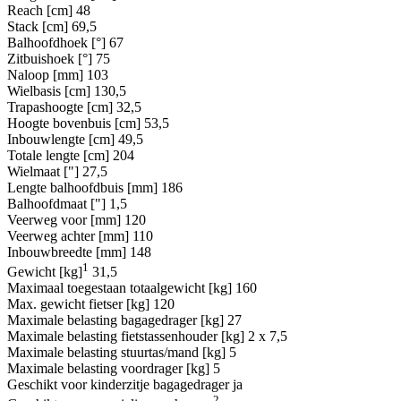
Reach [cm]
48
Stack [cm]
69,5
Balhoofdhoek [°]
67
Zitbuishoek [°]
75
Naloop [mm]
103
Wielbasis [cm]
130,5
Trapashoogte [cm]
32,5
Hoogte bovenbuis [cm]
53,5
Inbouwlengte [cm]
49,5
Totale lengte [cm]
204
Wielmaat ["]
27,5
Lengte balhoofdbuis [mm]
186
Balhoofdmaat ["]
1,5
Veerweg voor [mm]
120
Veerweg achter [mm]
110
Inbouwbreedte [mm]
148
1
Gewicht [kg]
31,5
Maximaal toegestaan totaalgewicht [kg]
160
Max. gewicht fietser [kg]
120
Maximale belasting bagagedrager [kg]
27
Maximale belasting fietstassenhouder [kg]
2 x 7,5
Maximale belasting stuurtas/mand [kg]
5
Maximale belasting voordrager [kg]
5
Geschikt voor kinderzitje bagagedrager
ja
2