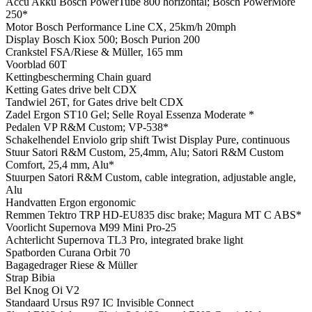
Accu
Akku Bosch PowerTube 800 horizontal; Bosch PowerMore
250*
Motor
Bosch Performance Line CX, 25km/h 20mph
Display
Bosch Kiox 500; Bosch Purion 200
Crankstel
FSA/Riese & Müller, 165 mm
Voorblad
60T
Kettingbescherming
Chain guard
Ketting
Gates drive belt CDX
Tandwiel
26T, for Gates drive belt CDX
Zadel
Ergon ST10 Gel; Selle Royal Essenza Moderate *
Pedalen
VP R&M Custom; VP-538*
Schakelhendel
Enviolo grip shift Twist Display Pure, continuous
Stuur
Satori R&M Custom, 25,4mm, Alu; Satori R&M Custom
Comfort, 25,4 mm, Alu*
Stuurpen
Satori R&M Custom, cable integration, adjustable angle,
Alu
Handvatten
Ergon ergonomic
Remmen
Tektro TRP HD-EU835 disc brake; Magura MT C ABS*
Voorlicht
Supernova M99 Mini Pro-25
Achterlicht
Supernova TL3 Pro, integrated brake light
Spatborden
Curana Orbit 70
Bagagedrager
Riese & Müller
Strap
Bibia
Bel
Knog Oi V2
Standaard
Ursus R97 IC Invisible Connect