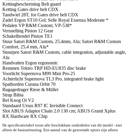
Kettingbescherming
Belt guard
Ketting
Gates drive belt CDX
Tandwiel
28T, for Gates drive belt CDX
Zadel
Ergon ST10 Gel; Selle Royal Essenza Moderate *
Pedalen
VP R&M Custom; VP-538*
Versnelling
Pinion 12 Gear
Schakelhendel
Pinion TE1
Stuur
Satori R&M Custom, 25,4mm, Alu; Satori R&M Custom
Comfort, 25,4 mm, Alu*
Stuurpen
Satori R&M Custom, cable integration, adjustable angle,
Alu
Handvatten
Ergon ergonomic
Remmen
Tektro TRP HD-EU835 disc brake
Voorlicht
Supernova M99 Mini Pro-25
Achterlicht
Supernova TL3 Pro, integrated brake light
Spatborden
Curana Orbit 70
Bagagedrager
Riese & Müller
Strap
Bibia
Bel
Knog Oi V2
Standaard
Ursus R97 IC Invisible Connect
Slot
ABUS Adaptor Chain 2.0 130 cm; ABUS Granit Xplus
RX Hardware
RX Chip
De specificatietabel toont alle beschikbare onderdelen van dit model - niet
alleen de basisuitrusting. Een aantal van de genoemde opties zijn alleen