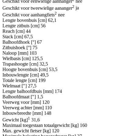
Geschikt voor eenwielige aanhanger
nee
2
Geschikt voor tweewielige aananger
ja
2
Geschikt voor aanhangfiets
nee
Lengte bovenbuis [cm]
62,1
Lengte zitbuis [cm]
56
Reach [cm]
44
Stack [cm]
67,5
Balhoofdhoek [°]
67
Zitbuishoek [°]
75
Naloop [mm]
103
Wielbasis [cm]
125,5
Trapashoogte [cm]
32,5
Hoogte bovenbuis [cm]
53,5
Inbouwlengte [cm]
49,5
Totale lengte [cm]
199
Wielmaat ["]
27,5
Lengte balhoofdbuis [mm]
174
Balhoofdmaat ["]
1,5
Veerweg voor [mm]
120
Veerweg achter [mm]
110
Inbouwbreedte [mm]
148
1
Gewicht [kg]
31,6
Maximaal toegestaan totaalgewicht [kg]
160
Max. gewicht fietser [kg]
120