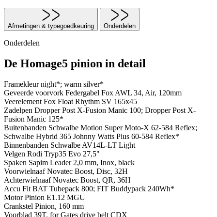
Afmetingen & typegoedkeuring
Onderdelen
Onderdelen
De Homage5 pinion in detail
Framekleur
night*; warm silver*
Geveerde voorvork
Federgabel Fox AWL 34, Air, 120mm
Veerelement
Fox Float Rhythm SV 165x45
Zadelpen
Dropper Post X-Fusion Manic 100; Dropper Post X-
Fusion Manic 125*
Buitenbanden
Schwalbe Motion Super Moto-X 62-584 Reflex;
Schwalbe Hybrid 365 Johnny Watts Plus 60-584 Reflex*
Binnenbanden
Schwalbe AV14L-LT Light
Velgen
Rodi Tryp35 Evo 27,5"
Spaken
Sapim Leader 2,0 mm, Inox, black
Voorwielnaaf
Novatec Boost, Disc, 32H
Achterwielnaaf
Novatec Boost, QR, 36H
Accu
Fit BAT Tubepack 800; FIT Buddypack 240Wh*
Motor
Pinion E1.12 MGU
Crankstel
Pinion, 160 mm
Voorblad
39T, for Gates drive belt CDX