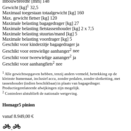
Inbouwbreedte [mm]
148
1
Gewicht [kg]
32,5
Maximaal toegestaan totaalgewicht [kg]
160
Max. gewicht fietser [kg]
120
Maximale belasting bagagedrager [kg]
27
Maximale belasting fietstassenhouder [kg]
2 x 7,5
Maximale belasting stuurtas/mand [kg]
5
Maximale belasting voordrager [kg]
5
Geschikt voor kinderzitje bagagedrager
ja
2
Geschikt voor eenwielige aanhanger
nee
2
Geschikt voor tweewielige aananger
ja
2
Geschikt voor aanhangfiets
nee
1
Alle gewichtsopgaven hebben, tenzij anders vermeld, betrekking op de
kleinste framemaat, inclusief accu, zonder pedalen, zonder slotketting, met
tassenhouder (indien beschikbaar) in plaats van bagagedrager.
Productiegerelateerde afwijkingen zijn mogelijk.
2
Controleer alstublieft de nationale wetgeving.
Homage5 pinion
vanaf 8.949,00 €