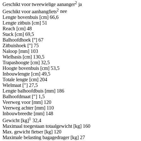
2
Geschikt voor tweewielige aananger
ja
2
Geschikt voor aanhangfiets
nee
Lengte bovenbuis [cm]
66,6
Lengte zitbuis [cm]
51
Reach [cm]
48
Stack [cm]
69,5
Balhoofdhoek [°]
67
Zitbuishoek [°]
75
Naloop [mm]
103
Wielbasis [cm]
130,5
Trapashoogte [cm]
32,5
Hoogte bovenbuis [cm]
53,5
Inbouwlengte [cm]
49,5
Totale lengte [cm]
204
Wielmaat ["]
27,5
Lengte balhoofdbuis [mm]
186
Balhoofdmaat ["]
1,5
Veerweg voor [mm]
120
Veerweg achter [mm]
110
Inbouwbreedte [mm]
148
1
Gewicht [kg]
32,4
Maximaal toegestaan totaalgewicht [kg]
160
Max. gewicht fietser [kg]
120
Maximale belasting bagagedrager [kg]
27