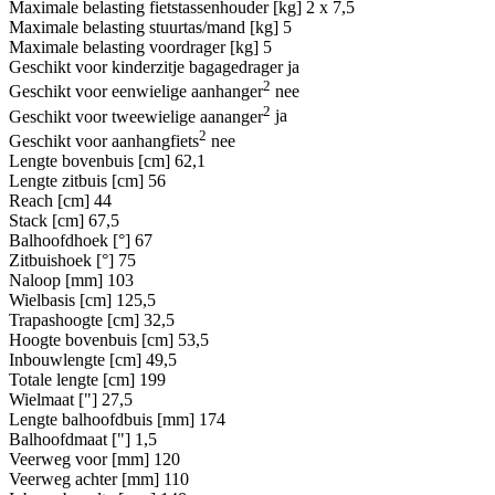
Maximale belasting fietstassenhouder [kg]
2 x 7,5
Maximale belasting stuurtas/mand [kg]
5
Maximale belasting voordrager [kg]
5
Geschikt voor kinderzitje bagagedrager
ja
2
Geschikt voor eenwielige aanhanger
nee
2
Geschikt voor tweewielige aananger
ja
2
Geschikt voor aanhangfiets
nee
Lengte bovenbuis [cm]
62,1
Lengte zitbuis [cm]
56
Reach [cm]
44
Stack [cm]
67,5
Balhoofdhoek [°]
67
Zitbuishoek [°]
75
Naloop [mm]
103
Wielbasis [cm]
125,5
Trapashoogte [cm]
32,5
Hoogte bovenbuis [cm]
53,5
Inbouwlengte [cm]
49,5
Totale lengte [cm]
199
Wielmaat ["]
27,5
Lengte balhoofdbuis [mm]
174
Balhoofdmaat ["]
1,5
Veerweg voor [mm]
120
Veerweg achter [mm]
110