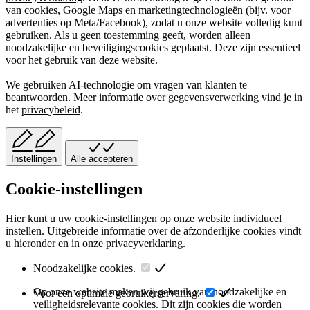
van cookies, Google Maps en marketingtechnologieën (bijv. voor
advertenties op Meta/Facebook), zodat u onze website volledig kunt
gebruiken. Als u geen toestemming geeft, worden alleen
noodzakelijke en beveiligingscookies geplaatst. Deze zijn essentieel
voor het gebruik van deze website.
We gebruiken AI-technologie om vragen van klanten te
beantwoorden. Meer informatie over gegevensverwerking vind je in
het
privacybeleid
.
Instellingen
Alle accepteren
Cookie-instellingen
Hier kunt u uw cookie-instellingen op onze website individueel
instellen. Uitgebreide informatie over de afzonderlijke cookies vindt
u hieronder en in onze
privacyverklaring
.
Noodzakelijke cookies.
Op onze website maken wij gebruik van noodzakelijke en
Voor een optimale gebruikerservaring.
veiligheidsrelevante cookies. Dit zijn cookies die worden