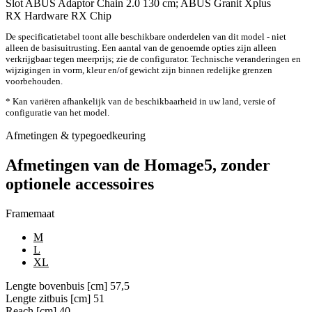
Slot
ABUS Adaptor Chain 2.0 130 cm; ABUS Granit Xplus
RX Hardware
RX Chip
De specificatietabel toont alle beschikbare onderdelen van dit model - niet
alleen de basisuitrusting. Een aantal van de genoemde opties zijn alleen
verkrijgbaar tegen meerprijs; zie de configurator. Technische veranderingen en
wijzigingen in vorm, kleur en/of gewicht zijn binnen redelijke grenzen
voorbehouden.
* Kan variëren afhankelijk van de beschikbaarheid in uw land, versie of
configuratie van het model.
Afmetingen & typegoedkeuring
Afmetingen van de Homage5, zonder
optionele accessoires
Framemaat
M
L
XL
Lengte bovenbuis [cm]
57,5
Lengte zitbuis [cm]
51
Reach [cm]
40