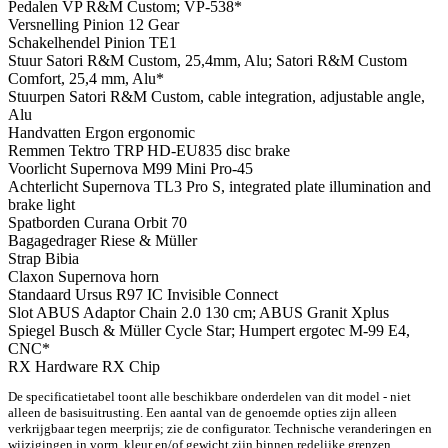
Pedalen
VP R&M Custom; VP-538*
Versnelling
Pinion 12 Gear
Schakelhendel
Pinion TE1
Stuur
Satori R&M Custom, 25,4mm, Alu; Satori R&M Custom
Comfort, 25,4 mm, Alu*
Stuurpen
Satori R&M Custom, cable integration, adjustable angle,
Alu
Handvatten
Ergon ergonomic
Remmen
Tektro TRP HD-EU835 disc brake
Voorlicht
Supernova M99 Mini Pro-45
Achterlicht
Supernova TL3 Pro S, integrated plate illumination and
brake light
Spatborden
Curana Orbit 70
Bagagedrager
Riese & Müller
Strap
Bibia
Claxon
Supernova horn
Standaard
Ursus R97 IC Invisible Connect
Slot
ABUS Adaptor Chain 2.0 130 cm; ABUS Granit Xplus
Spiegel
Busch & Müller Cycle Star; Humpert ergotec M-99 E4,
CNC*
RX Hardware
RX Chip
De specificatietabel toont alle beschikbare onderdelen van dit model - niet
alleen de basisuitrusting. Een aantal van de genoemde opties zijn alleen
verkrijgbaar tegen meerprijs; zie de configurator. Technische veranderingen en
wijzigingen in vorm, kleur en/of gewicht zijn binnen redelijke grenzen