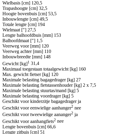
Wielbasis [cm]
120,5
Trapashoogte [cm]
32,5
Hoogte bovenbuis [cm]
53,5
Inbouwlengte [cm]
49,5
Totale lengte [cm]
194
Wielmaat ["]
27,5
Lengte balhoofdbuis [mm]
153
Balhoofdmaat ["]
1,5
Veerweg voor [mm]
120
Veerweg achter [mm]
110
Inbouwbreedte [mm]
148
1
Gewicht [kg]
31,4
Maximaal toegestaan totaalgewicht [kg]
160
Max. gewicht fietser [kg]
120
Maximale belasting bagagedrager [kg]
27
Maximale belasting fietstassenhouder [kg]
2 x 7,5
Maximale belasting stuurtas/mand [kg]
5
Maximale belasting voordrager [kg]
5
Geschikt voor kinderzitje bagagedrager
ja
2
Geschikt voor eenwielige aanhanger
nee
2
Geschikt voor tweewielige aananger
ja
2
Geschikt voor aanhangfiets
nee
Lengte bovenbuis [cm]
66,6
Lengte zitbuis [cm]
51