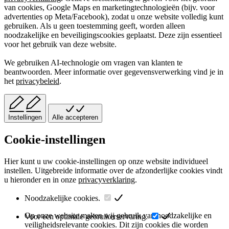
van cookies, Google Maps en marketingtechnologieën (bijv. voor
advertenties op Meta/Facebook), zodat u onze website volledig kunt
gebruiken. Als u geen toestemming geeft, worden alleen
noodzakelijke en beveiligingscookies geplaatst. Deze zijn essentieel
voor het gebruik van deze website.
We gebruiken AI-technologie om vragen van klanten te
beantwoorden. Meer informatie over gegevensverwerking vind je in
het
privacybeleid
.
Instellingen
Alle accepteren
Cookie-instellingen
Hier kunt u uw cookie-instellingen op onze website individueel
instellen. Uitgebreide informatie over de afzonderlijke cookies vindt
u hieronder en in onze
privacyverklaring
.
Noodzakelijke cookies.
Op onze website maken wij gebruik van noodzakelijke en
Voor een optimale gebruikerservaring.
veiligheidsrelevante cookies. Dit zijn cookies die worden