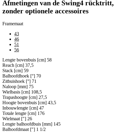
Afmetingen van de Swing4 rücktritt,
zonder optionele accessoires
Framemaat
43
46
51
56
Lengte bovenbuis [cm]
58
Reach [cm]
37,5
Stack [cm]
59
Balhoofdhoek [°]
70
Zitbuishoek [°]
71
Naloop [mm]
75
Wielbasis [cm]
108,5
Trapashoogte [cm]
27,5
Hoogte bovenbuis [cm]
43,5
Inbouwlengte [cm]
47
Totale lengte [cm]
176
Wielmaat ["]
26
Lengte balhoofdbuis [mm]
145
Balhoofdmaat ["]
1 1/2