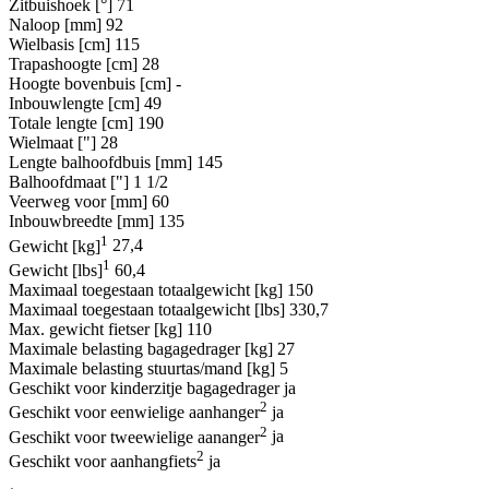
Zitbuishoek [°]
71
Naloop [mm]
92
Wielbasis [cm]
115
Trapashoogte [cm]
28
Hoogte bovenbuis [cm]
-
Inbouwlengte [cm]
49
Totale lengte [cm]
190
Wielmaat ["]
28
Lengte balhoofdbuis [mm]
145
Balhoofdmaat ["]
1 1/2
Veerweg voor [mm]
60
Inbouwbreedte [mm]
135
1
Gewicht [kg]
27,4
1
Gewicht [lbs]
60,4
Maximaal toegestaan totaalgewicht [kg]
150
Maximaal toegestaan totaalgewicht [lbs]
330,7
Max. gewicht fietser [kg]
110
Maximale belasting bagagedrager [kg]
27
Maximale belasting stuurtas/mand [kg]
5
Geschikt voor kinderzitje bagagedrager
ja
2
Geschikt voor eenwielige aanhanger
ja
2
Geschikt voor tweewielige aananger
ja
2
Geschikt voor aanhangfiets
ja