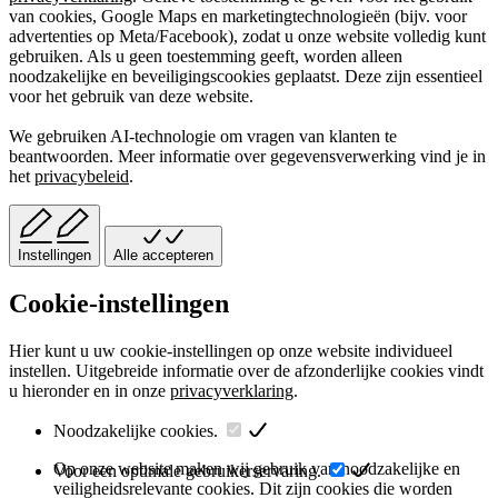
van cookies, Google Maps en marketingtechnologieën (bijv. voor
advertenties op Meta/Facebook), zodat u onze website volledig kunt
gebruiken. Als u geen toestemming geeft, worden alleen
noodzakelijke en beveiligingscookies geplaatst. Deze zijn essentieel
voor het gebruik van deze website.
We gebruiken AI-technologie om vragen van klanten te
beantwoorden. Meer informatie over gegevensverwerking vind je in
het
privacybeleid
.
Instellingen
Alle accepteren
Cookie-instellingen
Hier kunt u uw cookie-instellingen op onze website individueel
instellen. Uitgebreide informatie over de afzonderlijke cookies vindt
u hieronder en in onze
privacyverklaring
.
Noodzakelijke cookies.
Op onze website maken wij gebruik van noodzakelijke en
Voor een optimale gebruikerservaring.
veiligheidsrelevante cookies. Dit zijn cookies die worden