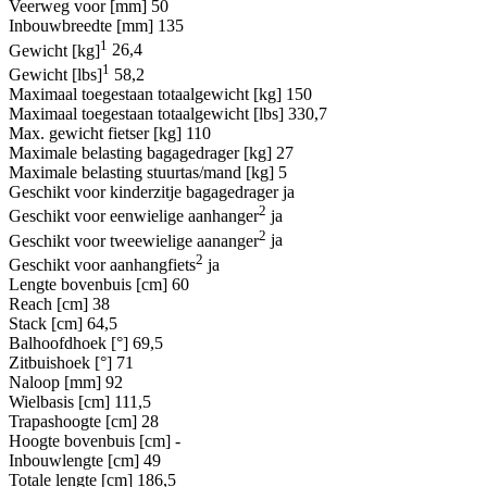
Veerweg voor [mm]
50
Inbouwbreedte [mm]
135
1
Gewicht [kg]
26,4
1
Gewicht [lbs]
58,2
Maximaal toegestaan totaalgewicht [kg]
150
Maximaal toegestaan totaalgewicht [lbs]
330,7
Max. gewicht fietser [kg]
110
Maximale belasting bagagedrager [kg]
27
Maximale belasting stuurtas/mand [kg]
5
Geschikt voor kinderzitje bagagedrager
ja
2
Geschikt voor eenwielige aanhanger
ja
2
Geschikt voor tweewielige aananger
ja
2
Geschikt voor aanhangfiets
ja
Lengte bovenbuis [cm]
60
Reach [cm]
38
Stack [cm]
64,5
Balhoofdhoek [°]
69,5
Zitbuishoek [°]
71
Naloop [mm]
92
Wielbasis [cm]
111,5
Trapashoogte [cm]
28
Hoogte bovenbuis [cm]
-
Inbouwlengte [cm]
49
Totale lengte [cm]
186,5