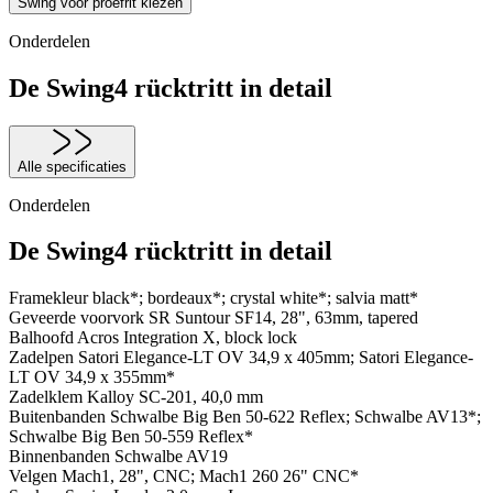
Swing voor proefrit kiezen
Onderdelen
De Swing4 rücktritt in detail
Alle specificaties
Onderdelen
De Swing4 rücktritt in detail
Framekleur
black*; bordeaux*; crystal white*; salvia matt*
Geveerde voorvork
SR Suntour SF14, 28", 63mm, tapered
Balhoofd
Acros Integration X, block lock
Zadelpen
Satori Elegance-LT OV 34,9 x 405mm; Satori Elegance-
LT OV 34,9 x 355mm*
Zadelklem
Kalloy SC-201, 40,0 mm
Buitenbanden
Schwalbe Big Ben 50-622 Reflex; Schwalbe AV13*;
Schwalbe Big Ben 50-559 Reflex*
Binnenbanden
Schwalbe AV19
Velgen
Mach1, 28", CNC; Mach1 260 26" CNC*