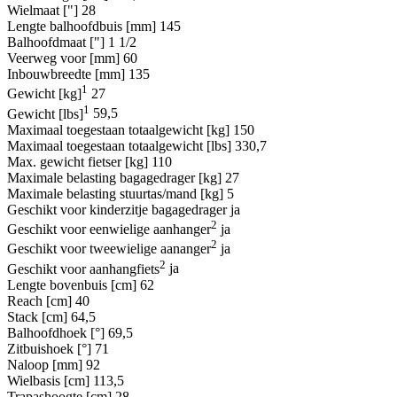
Wielmaat ["]
28
Lengte balhoofdbuis [mm]
145
Balhoofdmaat ["]
1 1/2
Veerweg voor [mm]
60
Inbouwbreedte [mm]
135
1
Gewicht [kg]
27
1
Gewicht [lbs]
59,5
Maximaal toegestaan totaalgewicht [kg]
150
Maximaal toegestaan totaalgewicht [lbs]
330,7
Max. gewicht fietser [kg]
110
Maximale belasting bagagedrager [kg]
27
Maximale belasting stuurtas/mand [kg]
5
Geschikt voor kinderzitje bagagedrager
ja
2
Geschikt voor eenwielige aanhanger
ja
2
Geschikt voor tweewielige aananger
ja
2
Geschikt voor aanhangfiets
ja
Lengte bovenbuis [cm]
62
Reach [cm]
40
Stack [cm]
64,5
Balhoofdhoek [°]
69,5
Zitbuishoek [°]
71
Naloop [mm]
92
Wielbasis [cm]
113,5
Trapashoogte [cm]
28