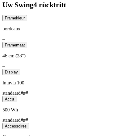
Uw Swing4 rücktritt
Framekleur
bordeaux
–
Framemaat
46 cm (28")
–
Display
Intuvia 100
standaard###
Accu
500 Wh
standaard###
Accessoires