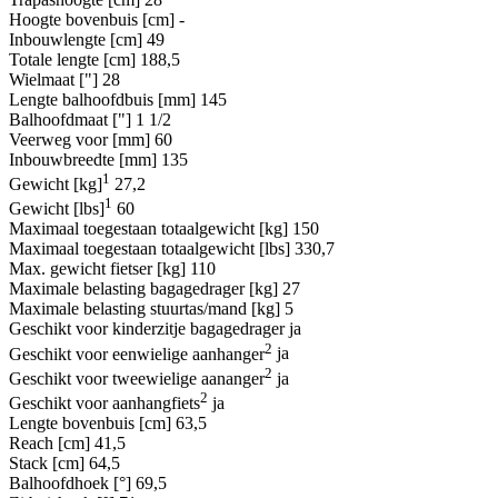
Hoogte bovenbuis [cm]
-
Inbouwlengte [cm]
49
Totale lengte [cm]
188,5
Wielmaat ["]
28
Lengte balhoofdbuis [mm]
145
Balhoofdmaat ["]
1 1/2
Veerweg voor [mm]
60
Inbouwbreedte [mm]
135
1
Gewicht [kg]
27,2
1
Gewicht [lbs]
60
Maximaal toegestaan totaalgewicht [kg]
150
Maximaal toegestaan totaalgewicht [lbs]
330,7
Max. gewicht fietser [kg]
110
Maximale belasting bagagedrager [kg]
27
Maximale belasting stuurtas/mand [kg]
5
Geschikt voor kinderzitje bagagedrager
ja
2
Geschikt voor eenwielige aanhanger
ja
2
Geschikt voor tweewielige aananger
ja
2
Geschikt voor aanhangfiets
ja
Lengte bovenbuis [cm]
63,5
Reach [cm]
41,5
Stack [cm]
64,5
Balhoofdhoek [°]
69,5