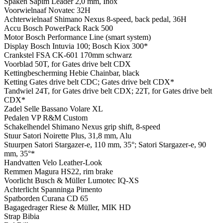
Spaken
Sapim Leader 2,0 mm, Inox
Voorwielnaaf
Novatec 32H
Achterwielnaaf
Shimano Nexus 8-speed, back pedal, 36H
Accu
Bosch PowerPack Rack 500
Motor
Bosch Performance Line (smart system)
Display
Bosch Intuvia 100; Bosch Kiox 300*
Crankstel
FSA CK-601 170mm schwarz
Voorblad
50T, for Gates drive belt CDX
Kettingbescherming
Hebie Chainbar, black
Ketting
Gates drive belt CDC; Gates drive belt CDX*
Tandwiel
24T, for Gates drive belt CDX; 22T, for Gates drive belt
CDX*
Zadel
Selle Bassano Volare XL
Pedalen
VP R&M Custom
Schakelhendel
Shimano Nexus grip shift, 8-speed
Stuur
Satori Noirette Plus, 31,8 mm, Alu
Stuurpen
Satori Stargazer-e, 110 mm, 35°; Satori Stargazer-e, 90
mm, 35°*
Handvatten
Velo Leather-Look
Remmen
Magura HS22, rim brake
Voorlicht
Busch & Müller Lumotec IQ-XS
Achterlicht
Spanninga Pimento
Spatborden
Curana CD 65
Bagagedrager
Riese & Müller, MIK HD
Strap
Bibia