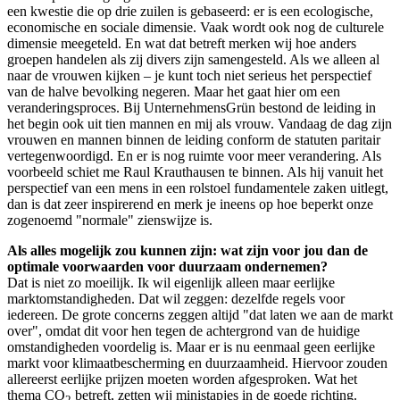
een kwestie die op drie zuilen is gebaseerd: er is een ecologische,
economische en sociale dimensie. Vaak wordt ook nog de culturele
dimensie meegeteld. En wat dat betreft merken wij hoe anders
groepen handelen als zij divers zijn samengesteld. Als we alleen al
naar de vrouwen kijken – je kunt toch niet serieus het perspectief
van de halve bevolking negeren. Maar het gaat hier om een
veranderingsproces. Bij UnternehmensGrün bestond de leiding in
het begin ook uit tien mannen en mij als vrouw. Vandaag de dag zijn
vrouwen en mannen binnen de leiding conform de statuten paritair
vertegenwoordigd. En er is nog ruimte voor meer verandering. Als
voorbeeld schiet me Raul Krauthausen te binnen. Als hij vanuit het
perspectief van een mens in een rolstoel fundamentele zaken uitlegt,
dan is dat zeer inspirerend en merk je ineens op hoe beperkt onze
zogenoemd "normale" zienswijze is.
Als alles mogelijk zou kunnen zijn: wat zijn voor jou dan de
optimale voorwaarden voor duurzaam ondernemen?
Dat is niet zo moeilijk. Ik wil eigenlijk alleen maar eerlijke
marktomstandigheden. Dat wil zeggen: dezelfde regels voor
iedereen. De grote concerns zeggen altijd "dat laten we aan de markt
over", omdat dit voor hen tegen de achtergrond van de huidige
omstandigheden voordelig is. Maar er is nu eenmaal geen eerlijke
markt voor klimaatbescherming en duurzaamheid. Hiervoor zouden
allereerst eerlijke prijzen moeten worden afgesproken. Wat het
thema CO
betreft, zetten wij ministapjes in de goede richting.