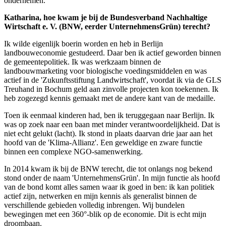
ondernemen.
Katharina, hoe kwam je bij de Bundesverband Nachhaltige
Wirtschaft e. V. (BNW, eerder UnternehmensGrün) terecht?
Ik wilde eigenlijk boerin worden en heb in Berlijn
landbouweconomie gestudeerd. Daar ben ik actief geworden binnen
de gemeentepolitiek. Ik was werkzaam binnen de
landbouwmarketing voor biologische voedingsmiddelen en was
actief in de 'Zukunftsstiftung Landwirtschaft', voordat ik via de GLS
Treuhand in Bochum geld aan zinvolle projecten kon toekennen. Ik
heb zogezegd kennis gemaakt met de andere kant van de medaille.
Toen ik eenmaal kinderen had, ben ik teruggegaan naar Berlijn. Ik
was op zoek naar een baan met minder verantwoordelijkheid. Dat is
niet echt gelukt (lacht). Ik stond in plaats daarvan drie jaar aan het
hoofd van de 'Klima-Allianz'. Een geweldige en zware functie
binnen een complexe NGO-samenwerking.
In 2014 kwam ik bij de BNW terecht, die tot onlangs nog bekend
stond onder de naam 'UnternehmensGrün'. In mijn functie als hoofd
van de bond komt alles samen waar ik goed in ben: ik kan politiek
actief zijn, netwerken en mijn kennis als generalist binnen de
verschillende gebieden volledig inbrengen. Wij bundelen
bewegingen met een 360°-blik op de economie. Dit is echt mijn
droombaan.