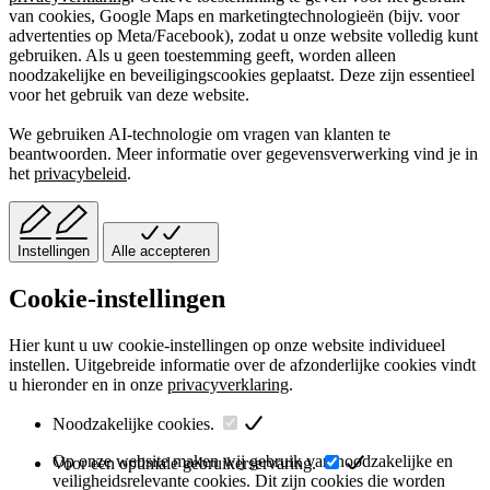
van cookies, Google Maps en marketingtechnologieën (bijv. voor
advertenties op Meta/Facebook), zodat u onze website volledig kunt
gebruiken. Als u geen toestemming geeft, worden alleen
noodzakelijke en beveiligingscookies geplaatst. Deze zijn essentieel
voor het gebruik van deze website.
We gebruiken AI-technologie om vragen van klanten te
beantwoorden. Meer informatie over gegevensverwerking vind je in
het
privacybeleid
.
Instellingen
Alle accepteren
Cookie-instellingen
Hier kunt u uw cookie-instellingen op onze website individueel
instellen. Uitgebreide informatie over de afzonderlijke cookies vindt
u hieronder en in onze
privacyverklaring
.
Noodzakelijke cookies.
Op onze website maken wij gebruik van noodzakelijke en
Voor een optimale gebruikerservaring.
veiligheidsrelevante cookies. Dit zijn cookies die worden