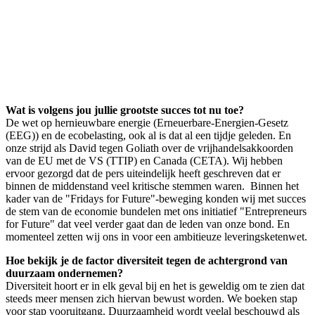
Wat is volgens jou jullie grootste succes tot nu toe?
De wet op hernieuwbare energie (Erneuerbare-Energien-Gesetz
(EEG)) en de ecobelasting, ook al is dat al een tijdje geleden. En
onze strijd als David tegen Goliath over de vrijhandelsakkoorden
van de EU met de VS (TTIP) en Canada (CETA). Wij hebben
ervoor gezorgd dat de pers uiteindelijk heeft geschreven dat er
binnen de middenstand veel kritische stemmen waren. Binnen het
kader van de "Fridays for Future"-beweging konden wij met succes
de stem van de economie bundelen met ons initiatief "Entrepreneurs
for Future" dat veel verder gaat dan de leden van onze bond. En
momenteel zetten wij ons in voor een ambitieuze leveringsketenwet.
Hoe bekijk je de factor diversiteit tegen de achtergrond van
duurzaam ondernemen?
Diversiteit hoort er in elk geval bij en het is geweldig om te zien dat
steeds meer mensen zich hiervan bewust worden. We boeken stap
voor stap vooruitgang. Duurzaamheid wordt veelal beschouwd als