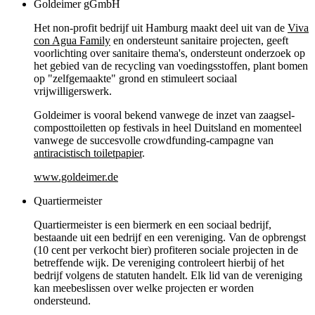
Goldeimer gGmbH
Het non-profit bedrijf uit Hamburg maakt deel uit van de
Viva
con Agua Family
en ondersteunt sanitaire projecten, geeft
voorlichting over sanitaire thema's, ondersteunt onderzoek op
het gebied van de recycling van voedingsstoffen, plant bomen
op "zelfgemaakte" grond en stimuleert sociaal
vrijwilligerswerk.
Goldeimer is vooral bekend vanwege de inzet van zaagsel-
composttoiletten op festivals in heel Duitsland en momenteel
vanwege de succesvolle crowdfunding-campagne van
antiracistisch toiletpapier
.
www.goldeimer.de
Quartiermeister
Quartiermeister is een biermerk en een sociaal bedrijf,
bestaande uit een bedrijf en een vereniging. Van de opbrengst
(10 cent per verkocht bier) profiteren sociale projecten in de
betreffende wijk. De vereniging controleert hierbij of het
bedrijf volgens de statuten handelt. Elk lid van de vereniging
kan meebeslissen over welke projecten er worden
ondersteund.