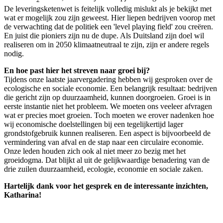
2
De leveringsketenwet is feitelijk volledig mislukt als je bekijkt met
wat er mogelijk zou zijn geweest. Hier liepen bedrijven voorop met
de verwachting dat de politiek een 'level playing field' zou creëren.
En juist die pioniers zijn nu de dupe. Als Duitsland zijn doel wil
realiseren om in 2050 klimaatneutraal te zijn, zijn er andere regels
nodig.
En hoe past hier het streven naar groei bij?
Tijdens onze laatste jaarvergadering hebben wij gesproken over de
ecologische en sociale economie. Een belangrijk resultaat: bedrijven
die gericht zijn op duurzaamheid, kunnen doorgroeien. Groei is in
eerste instantie niet het probleem. We moeten ons veeleer afvragen
wat er precies moet groeien. Toch moeten we erover nadenken hoe
wij economische doelstellingen bij een tegelijkertijd lager
grondstofgebruik kunnen realiseren. Een aspect is bijvoorbeeld de
vermindering van afval en de stap naar een circulaire economie.
Onze leden houden zich ook al niet meer zo bezig met het
groeidogma. Dat blijkt al uit de gelijkwaardige benadering van de
drie zuilen duurzaamheid, ecologie, economie en sociale zaken.
Hartelijk dank voor het gesprek en de interessante inzichten,
Katharina!