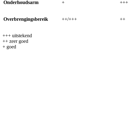
Onderhoudsarm
+
+++
Overbrengingsbereik
++/+++
++
+++ uitstekend
++ zeer goed
+ goed