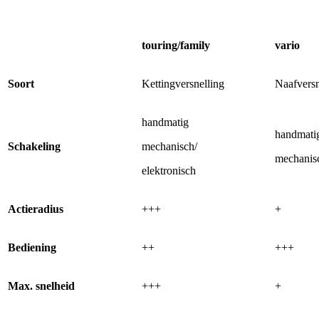
touring/family
vario
Soort
Kettingversnelling
Naafversn
handmatig
handmati
Schakeling
mechanisch/
mechanis
elektronisch
Actieradius
+++
+
Bediening
++
+++
Max. snelheid
+++
+