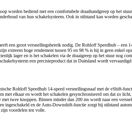
oop worden bediend met een comfortabele draaihandgreep op het stuur
 onderhoud van hun schakelsysteem. Ook in stilstand kan worden geschak
heeft een groot versnellingsbereik nodig. De Rohloff Speedhub – een 1
 zijn extreem hoge rendement tussen 95 en 98 % is hij in geen enkel o
ienlijk lager en is het schakelen via de draaigreep op het stuur nog co
b-schakelsysteem een precisieproduct dat in Duitsland wordt vervaardi
ische Rohloff Speedhub 14-speed versnellingsnaaf met de eShift-funct
m met elkaar en wordt het schakelen gesynchroniseerd om dat zo licht,
r met twee knoppen. Binnen minder dan 200 ms wordt naar een versnel
en ingeschakeld en de Auto-Downshift-functie zorgt bij stilstand automa
zijn voordelen ten volle.