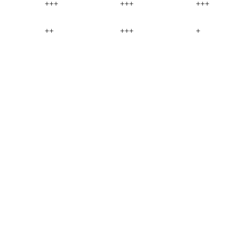
+++
+++
+++
++
+++
+