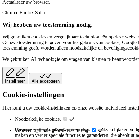
Actualiseer uw browser.
Chrome
Firefox
Safari
Wij hebben uw toestemming nodig.
Wij gebruiken cookies en vergelijkbare technologieën op deze website
Gelieve toestemming te geven voor het gebruik van cookies, Google M
toestemming geeft, worden alleen noodzakelijke en beveiligingscookies
We gebruiken AI-technologie om vragen van klanten te beantwoorden
Instellingen
Alle accepteren
Cookie-instellingen
Hier kunt u uw cookie-instellingen op onze website individueel instel
Noodzakelijke cookies.
Op onze website maken wij gebruik van noodzakelijke en veiligh
Voor een optimale gebruikerservaring.
maken en verder speciale functies te garanderen, die absoluut 