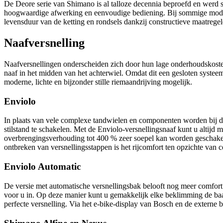
De Deore serie van Shimano is al talloze decennia beproefd en werd 
hoogwaardige afwerking en eenvoudige bediening. Bij sommige modelle
levensduur van de ketting en rondsels dankzij constructieve maatregel
Naafversnelling
Naafversnellingen onderscheiden zich door hun lage onderhoudskosten 
naaf in het midden van het achterwiel. Omdat dit een gesloten systee
moderne, lichte en bijzonder stille riemaandrijving mogelijk.
Enviolo
In plaats van vele complexe tandwielen en componenten worden bij deze
stilstand te schakelen. Met de Enviolo-versnellingsnaaf kunt u altijd
overbrengingsverhouding tot 400 % zeer soepel kan worden geschakeld
ontbreken van versnellingsstappen is het rijcomfort ten opzichte van 
Enviolo Automatic
De versie met automatische versnellingsbak belooft nog meer comfort 
voor u in. Op deze manier kunt u gemakkelijk elke beklimming de baas 
perfecte versnelling. Via het e-bike-display van Bosch en de externe be