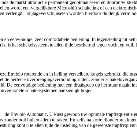
sinds de marktintroductie permanent geoptimaliseerd en doorontwikkeld
n wordt een vergelijkbare Microshift schakeling of een elektronische
en verlengd – slijtageverschijnselen worden hierdoor duidelijk vermind
en eenvoudige, zeer comfortabele bediening. In tegenstelling tot ketti
m is, is het schakelsysteem te allen tijde beschermd tegen vocht en vui
 Enviolo roterende en in helling verstelbare kogels gebruikt, die tuss
 met de perfecte overbrengingsverhouding rijden, zonder schakelovergan
. De eenvoudige bediening met een draaigreep op het stuur maakt intuït
conventionele schakelsystemen aanzienlijk hoger.
– de Enviolo Automatic. U kiest gewoon uw optimale trapfrequentie en 
zonder ooit buiten adem te raken. En zelfs na korte rijonderbrekingen, 
sturing kunt u te allen tijde de instelling van de gewenste trapfrequent