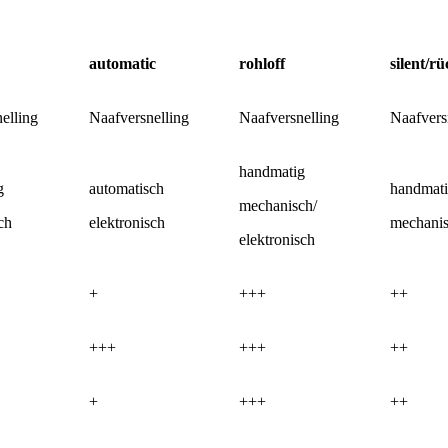
automatic
rohloff
silent/rü
elling
Naafversnelling
Naafversnelling
Naafvers
handmatig
g
automatisch
handmat
mechanisch/
ch
elektronisch
mechani
elektronisch
+
+++
++
+++
+++
++
+
+++
++