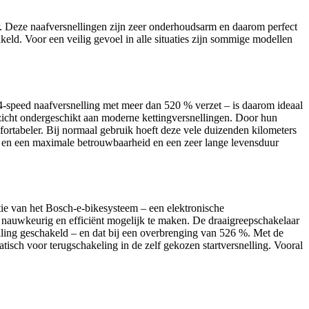
. Deze naafversnellingen zijn zeer onderhoudsarm en daarom perfect
eld. Voor een veilig gevoel in alle situaties zijn sommige modellen
4-speed naafversnelling met meer dan 520 % verzet – is daarom ideaal
pzicht ondergeschikt aan moderne kettingversnellingen. Door hun
mfortabeler. Bij normaal gebruik hoeft deze vele duizenden kilometers
gd en een maximale betrouwbaarheid en een zeer lange levensduur
ie van het Bosch-e-bikesysteem – een elektronische
 nauwkeurig en efficiënt mogelijk te maken. De draaigreepschakelaar
ling geschakeld – en dat bij een overbrenging van 526 %. Met de
tisch voor terugschakeling in de zelf gekozen startversnelling. Vooral