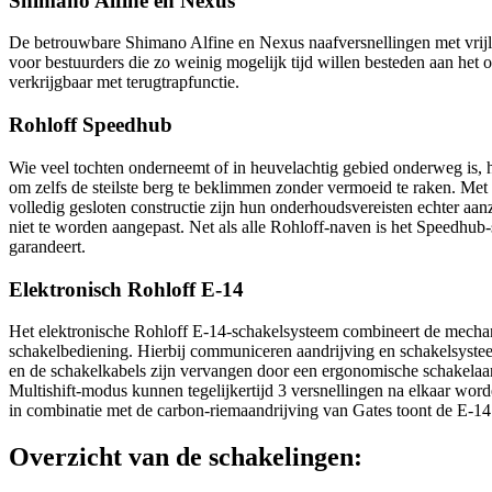
Shimano Alfine en Nexus
De betrouwbare Shimano Alfine en Nexus naafversnellingen met vrijl
voor bestuurders die zo weinig mogelijk tijd willen besteden aan het
verkrijgbaar met terugtrapfunctie.
Rohloff Speedhub
Wie veel tochten onderneemt of in heuvelachtig gebied onderweg is, 
om zelfs de steilste berg te beklimmen zonder vermoeid te raken. Met
volledig gesloten constructie zijn hun onderhoudsvereisten echter aanz
niet te worden aangepast. Net als alle Rohloff-naven is het Speedhu
garandeert.
Elektronisch Rohloff E-14
Het elektronische Rohloff E-14-schakelsysteem combineert de mechan
schakelbediening. Hierbij communiceren aandrijving en schakelsystee
en de schakelkabels zijn vervangen door een ergonomische schakelaa
Multishift-modus kunnen tegelijkertijd 3 versnellingen na elkaar word
in combinatie met de carbon-riemaandrijving van Gates toont de E-14 
Overzicht van de schakelingen: