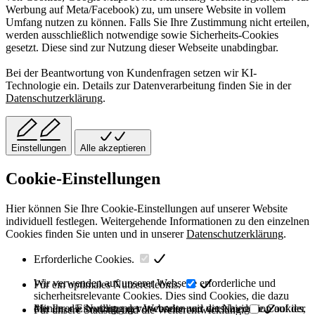
Werbung auf Meta/Facebook) zu, um unsere Website in vollem
Umfang nutzen zu können. Falls Sie Ihre Zustimmung nicht erteilen,
werden ausschließlich notwendige sowie Sicherheits-Cookies
gesetzt. Diese sind zur Nutzung dieser Webseite unabdingbar.
Bei der Beantwortung von Kundenfragen setzen wir KI-
Technologie ein. Details zur Datenverarbeitung finden Sie in der
Datenschutzerklärung
.
Einstellungen
Alle akzeptieren
Cookie-Einstellungen
Hier können Sie Ihre Cookie-Einstellungen auf unserer Website
individuell festlegen. Weitergehende Informationen zu den einzelnen
Cookies finden Sie unten und in unserer
Datenschutzerklärung
.
Erforderliche Cookies.
Wir verwenden auf unserer Webseite erforderliche und
Für ein optimales Nutzererlebnis.
sicherheitsrelevante Cookies. Dies sind Cookies, die dazu
dienen, die Nutzung der Webseite und die Navigation auf der
Mit Ihrer Einwilligung verwenden wir verschiedene Cookies,
Für unsere Statistik und die Weiterentwicklung.