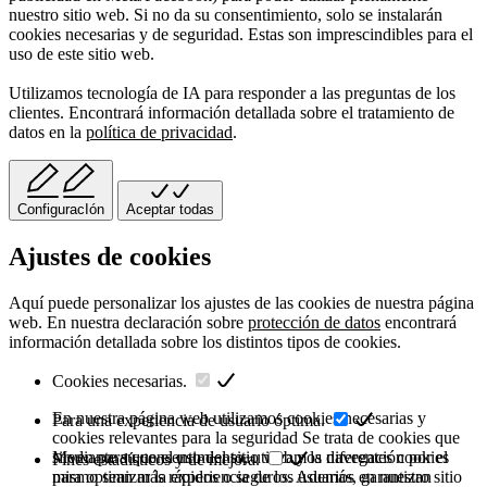
nuestro sitio web. Si no da su consentimiento, solo se instalarán
cookies necesarias y de seguridad. Estas son imprescindibles para el
uso de este sitio web.
Utilizamos tecnología de IA para responder a las preguntas de los
clientes. Encontrará información detallada sobre el tratamiento de
datos en la
política de privacidad
.
ConfiguracIón
Aceptar todas
Ajustes de cookies
Aquí puede personalizar los ajustes de las cookies de nuestra página
web. En nuestra declaración sobre
protección de datos
encontrará
información detallada sobre los distintos tipos de cookies.
Cookies necesarias.
En nuestra página web utilizamos cookies necesarias y
Para una experiencia de usuario óptima.
cookies relevantes para la seguridad Se trata de cookies que
sirven para que el uso del sitio web y la navegación por el
Mediante su consentimiento, utilizamos diferentes cookies
Fines estadísticos y de mejora.
mismo sean más rápidos o seguros. Además, garantizan
para optimizar la experiencia de los usuarios en nuestro sitio