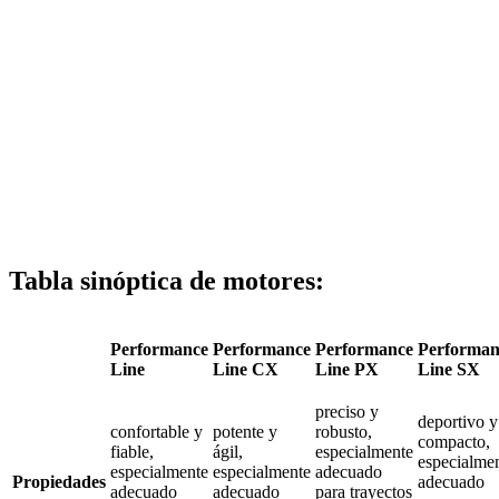
Tabla sinóptica de motores:
Performance
Performance
Performance
Performan
Line
Line CX
Line PX
Line SX
preciso y
deportivo y
confortable y
potente y
robusto,
compacto,
fiable,
ágil,
especialmente
especialme
especialmente
especialmente
adecuado
Propiedades
adecuado
adecuado
adecuado
para trayectos