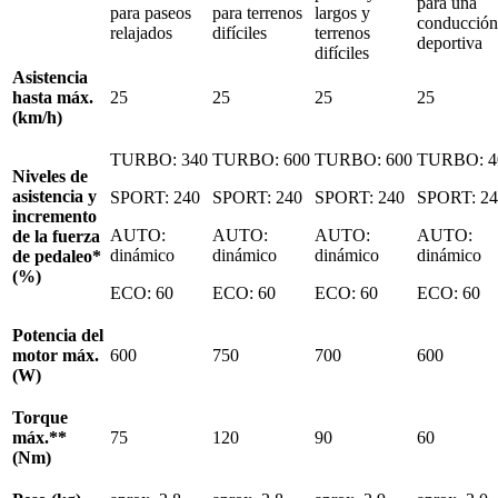
para una
para paseos
para terrenos
largos y
conducción
relajados
difíciles
terrenos
deportiva
difíciles
Asistencia
hasta máx.
25
25
25
25
(km/h)
TURBO:
340
TURBO: 600
TURBO: 600
TURBO: 4
Niveles de
asistencia y
SPORT: 240
SPORT: 240
SPORT: 240
SPORT: 24
incremento
AUTO:
AUTO:
AUTO:
AUTO:
de la fuerza
dinámico
dinámico
dinámico
dinámico
de pedaleo*
(%)
ECO: 60
ECO: 60
ECO: 60
ECO: 60
Potencia del
motor máx.
600
750
700
600
(W)
Torque
máx.**
75
120
90
60
(Nm)