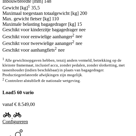
Inbouwbreedte [mm]
148
1
Gewicht [kg]
35,5
Maximaal toegestaan totaalgewicht [kg]
200
Max. gewicht fietser [kg]
110
Maximale belasting bagagedrager [kg]
15
Geschikt voor kinderzitje bagagedrager
nee
2
Geschikt voor eenwielige aanhanger
nee
2
Geschikt voor tweewielige aananger
nee
2
Geschikt voor aanhangfiets
nee
1
Alle gewichtsopgaven hebben, tenzij anders vermeld, betrekking op de
kleinste framemaat, inclusief accu, zonder pedalen, zonder slotketting, met
tassenhouder (indien beschikbaar) in plaats van bagagedrager.
Productiegerelateerde afwijkingen zijn mogelijk.
2
Controleer alstublieft de nationale wetgeving.
Load5 60 vario
vanaf € 8.549,00
Configureren