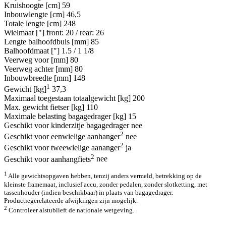
Kruishoogte [cm]
59
Inbouwlengte [cm]
46,5
Totale lengte [cm]
248
Wielmaat ["]
front: 20 / rear: 26
Lengte balhoofdbuis [mm]
85
Balhoofdmaat ["]
1.5 / 1 1/8
Veerweg voor [mm]
80
Veerweg achter [mm]
80
Inbouwbreedte [mm]
148
1
Gewicht [kg]
37,3
Maximaal toegestaan totaalgewicht [kg]
200
Max. gewicht fietser [kg]
110
Maximale belasting bagagedrager [kg]
15
Geschikt voor kinderzitje bagagedrager
nee
2
Geschikt voor eenwielige aanhanger
nee
2
Geschikt voor tweewielige aananger
ja
2
Geschikt voor aanhangfiets
nee
1
Alle gewichtsopgaven hebben, tenzij anders vermeld, betrekking op de
kleinste framemaat, inclusief accu, zonder pedalen, zonder slotketting, met
tassenhouder (indien beschikbaar) in plaats van bagagedrager.
Productiegerelateerde afwijkingen zijn mogelijk.
2
Controleer alstublieft de nationale wetgeving.