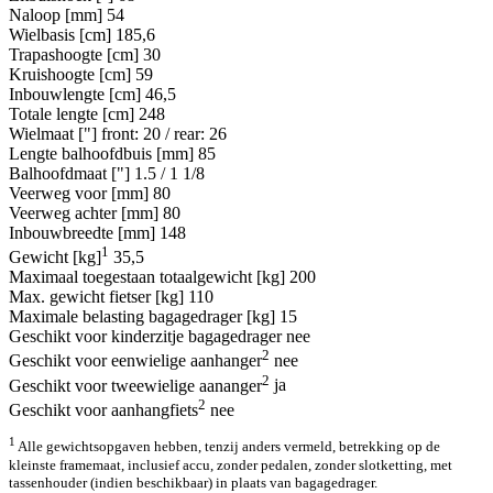
Naloop [mm]
54
Wielbasis [cm]
185,6
Trapashoogte [cm]
30
Kruishoogte [cm]
59
Inbouwlengte [cm]
46,5
Totale lengte [cm]
248
Wielmaat ["]
front: 20 / rear: 26
Lengte balhoofdbuis [mm]
85
Balhoofdmaat ["]
1.5 / 1 1/8
Veerweg voor [mm]
80
Veerweg achter [mm]
80
Inbouwbreedte [mm]
148
1
Gewicht [kg]
35,5
Maximaal toegestaan totaalgewicht [kg]
200
Max. gewicht fietser [kg]
110
Maximale belasting bagagedrager [kg]
15
Geschikt voor kinderzitje bagagedrager
nee
2
Geschikt voor eenwielige aanhanger
nee
2
Geschikt voor tweewielige aananger
ja
2
Geschikt voor aanhangfiets
nee
1
Alle gewichtsopgaven hebben, tenzij anders vermeld, betrekking op de
kleinste framemaat, inclusief accu, zonder pedalen, zonder slotketting, met
tassenhouder (indien beschikbaar) in plaats van bagagedrager.