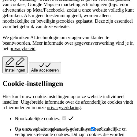
van cookies, Google Maps en marketingtechnologieën (bijv. voor
advertenties op Meta/Facebook), zodat u onze website volledig kunt
gebruiken. Als u geen toestemming geeft, worden alleen
noodzakelijke en beveiligingscookies geplaatst. Deze zijn essentieel
voor het gebruik van deze website.
We gebruiken AI-technologie om vragen van klanten te
beantwoorden. Meer informatie over gegevensverwerking vind je in
het
privacybeleid
.
Instellingen
Alle accepteren
Cookie-instellingen
Hier kunt u uw cookie-instellingen op onze website individueel
instellen. Uitgebreide informatie over de afzonderlijke cookies vindt
u hieronder en in onze
privacyverklaring
.
Noodzakelijke cookies.
Op onze website maken wij gebruik van noodzakelijke en
Voor een optimale gebruikerservaring.
veiligheidsrelevante cookies. Dit zijn cookies die worden