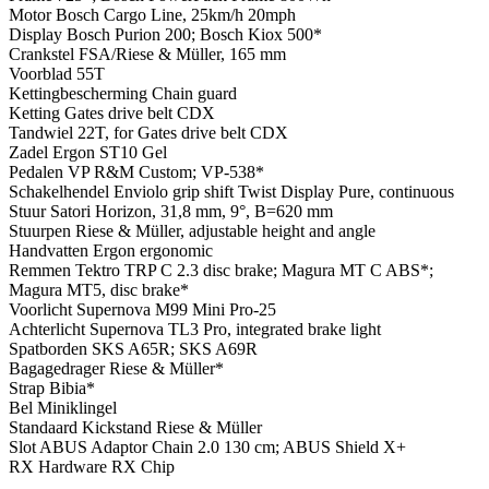
Motor
Bosch Cargo Line, 25km/h 20mph
Display
Bosch Purion 200; Bosch Kiox 500*
Crankstel
FSA/Riese & Müller, 165 mm
Voorblad
55T
Kettingbescherming
Chain guard
Ketting
Gates drive belt CDX
Tandwiel
22T, for Gates drive belt CDX
Zadel
Ergon ST10 Gel
Pedalen
VP R&M Custom; VP-538*
Schakelhendel
Enviolo grip shift Twist Display Pure, continuous
Stuur
Satori Horizon, 31,8 mm, 9°, B=620 mm
Stuurpen
Riese & Müller, adjustable height and angle
Handvatten
Ergon ergonomic
Remmen
Tektro TRP C 2.3 disc brake; Magura MT C ABS*;
Magura MT5, disc brake*
Voorlicht
Supernova M99 Mini Pro-25
Achterlicht
Supernova TL3 Pro, integrated brake light
Spatborden
SKS A65R; SKS A69R
Bagagedrager
Riese & Müller*
Strap
Bibia*
Bel
Miniklingel
Standaard
Kickstand Riese & Müller
Slot
ABUS Adaptor Chain 2.0 130 cm; ABUS Shield X+
RX Hardware
RX Chip