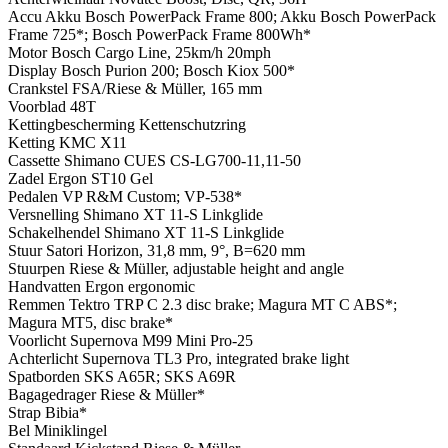
Accu
Akku Bosch PowerPack Frame 800; Akku Bosch PowerPack
Frame 725*; Bosch PowerPack Frame 800Wh*
Motor
Bosch Cargo Line, 25km/h 20mph
Display
Bosch Purion 200; Bosch Kiox 500*
Crankstel
FSA/Riese & Müller, 165 mm
Voorblad
48T
Kettingbescherming
Kettenschutzring
Ketting
KMC X11
Cassette
Shimano CUES CS-LG700-11,11-50
Zadel
Ergon ST10 Gel
Pedalen
VP R&M Custom; VP-538*
Versnelling
Shimano XT 11-S Linkglide
Schakelhendel
Shimano XT 11-S Linkglide
Stuur
Satori Horizon, 31,8 mm, 9°, B=620 mm
Stuurpen
Riese & Müller, adjustable height and angle
Handvatten
Ergon ergonomic
Remmen
Tektro TRP C 2.3 disc brake; Magura MT C ABS*;
Magura MT5, disc brake*
Voorlicht
Supernova M99 Mini Pro-25
Achterlicht
Supernova TL3 Pro, integrated brake light
Spatborden
SKS A65R; SKS A69R
Bagagedrager
Riese & Müller*
Strap
Bibia*
Bel
Miniklingel