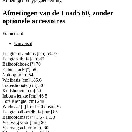
Afmetingen & typegoedkeuring
Afmetingen van de Load5 60, zonder
optionele accessoires
Framemaat
Universal
Lengte bovenbuis [cm]
59-77
Lengte zitbuis [cm]
49
Balhoofdhoek [°]
70
Zitbuishoek [°]
68
Naloop [mm]
54
Wielbasis [cm]
185,6
Trapashoogte [cm]
30
Kruishoogte [cm]
59
Inbouwlengte [cm]
46,5
Totale lengte [cm]
248
Wielmaat ["]
front: 20 / rear: 26
Lengte balhoofdbuis [mm]
85
Balhoofdmaat ["]
1.5 / 1 1/8
Veerweg voor [mm]
80
Veerweg achter [mm]
80