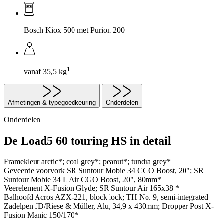
Bosch Kiox 500 met Purion 200
1
vanaf 35,5 kg
Afmetingen & typegoedkeuring
Onderdelen
Onderdelen
De Load5 60 touring HS in detail
Framekleur
arctic*; coal grey*; peanut*; tundra grey*
Geveerde voorvork
SR Suntour Mobie 34 CGO Boost, 20"; SR
Suntour Mobie 34 L Air CGO Boost, 20", 80mm*
Veerelement
X-Fusion Glyde; SR Suntour Air 165x38 *
Balhoofd
Acros AZX-221, block lock; TH No. 9, semi-integrated
Zadelpen
JD/Riese & Müller, Alu, 34,9 x 430mm; Dropper Post X-
Fusion Manic 150/170*