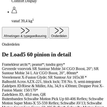
Comfort Display
1
vanaf 39,4 kg
Afmetingen & typegoedkeuring
Onderdelen
Onderdelen
De Load5 60 pinion in detail
Framekleur
arctic*; peanut*; tundra grey*
Geveerde voorvork
SR Suntour Mobie 34 CGO Boost, 20"; SR
Suntour Mobie 34 L Air CGO Boost, 20", 80mm*
Veerelement
X-Fusion Glyde; SR Suntour Air 165x38 *
Balhoofd
Acros AZX-221, block lock; TH No. 9, semi-integrated
Zadelpen
JD/Riese & Müller, Alu, 34,9 x 430mm; Dropper Post X-
Fusion Manic 150/170*
Zadelklem
JD, 40,0 mm, QR
Buitenbanden
Schwalbe Motion Pick Up 60-406 Reflex; Schwalbe
Motion Super Moto-X 55-559 Reflex; Schwalbe AV13; Schwalbe