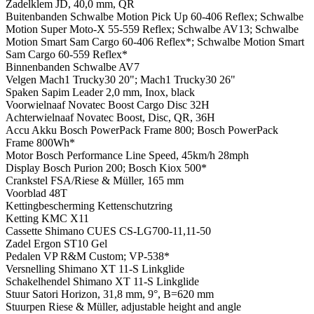
Zadelklem
JD, 40,0 mm, QR
Buitenbanden
Schwalbe Motion Pick Up 60-406 Reflex; Schwalbe
Motion Super Moto-X 55-559 Reflex; Schwalbe AV13; Schwalbe
Motion Smart Sam Cargo 60-406 Reflex*; Schwalbe Motion Smart
Sam Cargo 60-559 Reflex*
Binnenbanden
Schwalbe AV7
Velgen
Mach1 Trucky30 20"; Mach1 Trucky30 26"
Spaken
Sapim Leader 2,0 mm, Inox, black
Voorwielnaaf
Novatec Boost Cargo Disc 32H
Achterwielnaaf
Novatec Boost, Disc, QR, 36H
Accu
Akku Bosch PowerPack Frame 800; Bosch PowerPack
Frame 800Wh*
Motor
Bosch Performance Line Speed, 45km/h 28mph
Display
Bosch Purion 200; Bosch Kiox 500*
Crankstel
FSA/Riese & Müller, 165 mm
Voorblad
48T
Kettingbescherming
Kettenschutzring
Ketting
KMC X11
Cassette
Shimano CUES CS-LG700-11,11-50
Zadel
Ergon ST10 Gel
Pedalen
VP R&M Custom; VP-538*
Versnelling
Shimano XT 11-S Linkglide
Schakelhendel
Shimano XT 11-S Linkglide
Stuur
Satori Horizon, 31,8 mm, 9°, B=620 mm
Stuurpen
Riese & Müller, adjustable height and angle