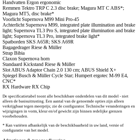
Handvatten
Ergon ergonomic
Remmen
Tektro TRP C 2.3 disc brake; Magura MT C ABS*;
Magura MT5, disc brake*
Voorlicht
Supernova M99 Mini Pro-45
Achterlicht
Supernova M99, integrated plate illumination and brake
light; Supernova TL3 Pro S, integrated plate illumination and brake
light; Supernova TL3 Pro, integrated brake light*
Spatborden
SKS A65R; SKS A69R
Bagagedrager
Riese & Müller
Strap
Bibia
Claxon
Supernova horn
Standaard
Kickstand Riese & Müller
Slot
ABUS Adaptor Chain 2.0 130 cm; ABUS Shield X+
Spiegel
Busch & Müller Cycle Star; Humpert ergotec M-99 E4,
CNC*
RX Hardware
RX Chip
De specificatietabel toont alle beschikbare onderdelen van dit model - niet
alleen de basisuitrusting. Een aantal van de genoemde opties zijn alleen
verkrijgbaar tegen meerprijs; zie de configurator. Technische veranderingen en
wijzigingen in vorm, kleur en/of gewicht zijn binnen redelijke grenzen
voorbehouden.
* Kan variëren afhankelijk van de beschikbaarheid in uw land, versie of
configuratie van het model.