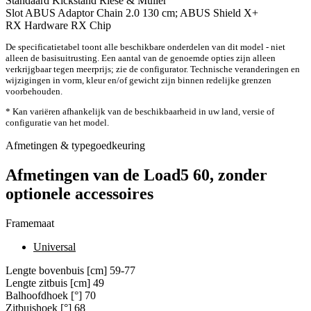
Standaard
Kickstand Riese & Müller
Slot
ABUS Adaptor Chain 2.0 130 cm; ABUS Shield X+
RX Hardware
RX Chip
De specificatietabel toont alle beschikbare onderdelen van dit model - niet
alleen de basisuitrusting. Een aantal van de genoemde opties zijn alleen
verkrijgbaar tegen meerprijs; zie de configurator. Technische veranderingen en
wijzigingen in vorm, kleur en/of gewicht zijn binnen redelijke grenzen
voorbehouden.
* Kan variëren afhankelijk van de beschikbaarheid in uw land, versie of
configuratie van het model.
Afmetingen & typegoedkeuring
Afmetingen van de Load5 60, zonder
optionele accessoires
Framemaat
Universal
Lengte bovenbuis [cm]
59-77
Lengte zitbuis [cm]
49
Balhoofdhoek [°]
70
Zitbuishoek [°]
68