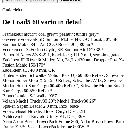
Onderdelen
De Load5 60 vario in detail
Framekleur
arctic*; coal grey*; peanut*; tundra grey*
Geveerde voorvork
SR Suntour Mobie 34 CGO Boost, 20"; SR
Suntour Mobie 34 L Air CGO Boost, 20", 80mm*
Veerelement
X-Fusion Glyde; SR Suntour Air 165x38 *
Balhoofd
Acros AZX-221, block lock; TH No. 9, semi-integrated
Zadelpen
JD/Riese & Müller, Alu, 34,9 x 430mm; Dropper Post X-
Fusion Manic 150/170*
Zadelklem
JD, 40,0 mm, QR
Buitenbanden
Schwalbe Motion Pick Up 60-406 Reflex; Schwalbe
Motion Super Moto-X 55-559 Reflex; Schwalbe AV13; Schwalbe
Motion Smart Sam Cargo 60-406 Reflex*; Schwalbe Motion Smart
Sam Cargo 60-559 Reflex*
Binnenbanden
Schwalbe AV7
Velgen
Mach1 Trucky30 20"; Mach1 Trucky30 26"
Spaken
Sapim Leader 2,0 mm, Inox, black
Voorwielnaaf
Novatec Boost Cargo Disc 32H
Achterwielnaaf
Enviolo Utility V1, Disc, 36H
Accu
Akku Bosch PowerPack Frame 800; Akku Bosch PowerPack
Frame 725*; Bosch PowerPack Frame 800Wh*