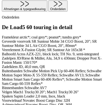
Afmetingen & typegoedkeuring
Onderdelen
Onderdelen
De Load5 60 touring in detail
Framekleur
arctic*; coal grey*; peanut*; tundra grey*
Geveerde voorvork
SR Suntour Mobie 34 CGO Boost, 20"; SR
Suntour Mobie 34 L Air CGO Boost, 20", 80mm*
Veerelement
X-Fusion Glyde; SR Suntour Air 165x38 *
Balhoofd
Acros AZX-221, block lock; TH No. 9, semi-integrated
Zadelpen
JD/Riese & Müller, Alu, 34,9 x 430mm; Dropper Post X-
Fusion Manic 150/170*
Zadelklem
JD, 40,0 mm, QR
Buitenbanden
Schwalbe Motion Pick Up 60-406 Reflex; Schwalbe
Motion Super Moto-X 55-559 Reflex; Schwalbe AV13; Schwalbe
Motion Smart Sam Cargo 60-406 Reflex*; Schwalbe Motion Smart
Sam Cargo 60-559 Reflex*
Binnenbanden
Schwalbe AV7
Velgen
Mach1 Trucky30 20"; Mach1 Trucky30 26"
Spaken
Sapim Leader 2,0 mm, Inox, black
Voorwielnaaf
Novatec Boost Cargo Disc 32H
Achterwielnaaf
Novatec Boost, Disc, QR, 36H